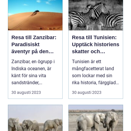
Resa till Zanzibar:
Resa till Tunisien:
Paradisiskt
Upptäck historiens
äventyr på den
skatter och
Afrikanska kusten
avkopplande
Zanzibar, en ögrupp i
Tunisien är ett
stränder
Indiska oceanen, är
mångfacetterat land
känt för sina vita
som lockar med sin
sandstränder,
rika historia, färgglada
turkosblåa hav och en
marknader och
30 augusti 2023
30 augusti 2023
rik...
paradi...