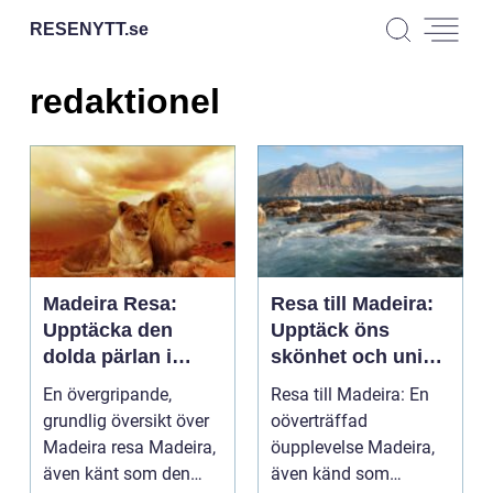
RESENYTT.
se
redaktionel
Madeira Resa:
Resa till Madeira:
Upptäcka den
Upptäck öns
dolda pärlan i
skönhet och unika
Atlanten
upplevelser
En övergripande,
Resa till Madeira: En
grundlig översikt över
oöverträffad
Madeira resa Madeira,
öupplevelse Madeira,
även känt som den
även känd som