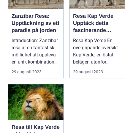
Zanzibar Resa:
Resa Kap Verde
Upptäckning av ett
Upptäck detta
paradis på jorden
fascinerande
resmål med sina
Introduction: Zanzibar
Resa Kap Verde En
vackra stränder
resa är en fantastisk
övergripande översikt
och rika kultur
möjlighet att uppleva
Kap Verde, en östat
en unik kombination
belägen utanför
av exotisk ku...
Västafrikas kust, är
29 augusti 2023
29 augusti 2023
et...
Resa till Kap Verde