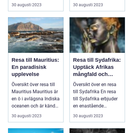
"flytande trädgårde...
"Blomsterön", lockar
30 augusti 2023
30 augusti 2023
besökare...
Resa till Mauritius:
Resa till Sydafrika:
En paradisisk
Upptäck Afrikas
upplevelse
mångfald och
rikedom
Översikt över resa till
Översikt över en resa
Mauritius Mauritius är
till Sydafrika En resa
en ö i avlägsna Indiska
till Sydafrika erbjuder
oceanen och är känd
en enastående
som en f...
möjlighet att up...
30 augusti 2023
30 augusti 2023