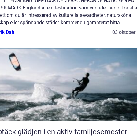
TILL ENGLAND: UPPTÄCK DEN FASCINERANDE NATIONEN PÅ
ISK MARK England är en destination som erbjuder något för alla
tt om du är intresserad av kulturella sevärdheter, natursköna
kap eller spännande städer, kommer du garanterat hitta ...
rik Dahl
03 oktober
täck glädjen i en aktiv familjesemester