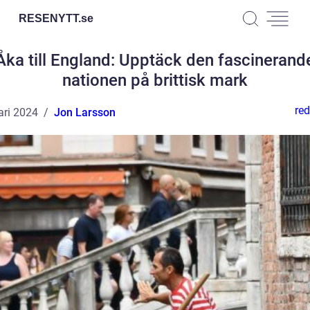
RESENYTT.
se
Åka till England: Upptäck den fascinerand
nationen på brittisk mark
red
ari 2024
Jon Larsson