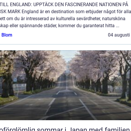
TILL ENGLAND: UPPTÄCK DEN FASCINERANDE NATIONEN PÅ
ISK MARK England är en destination som erbjuder något för alla
tt om du är intresserad av kulturella sevärdheter, natursköna
kap eller spännande städer, kommer du garanterat hitta ...
a Blom
04 augusti
oförglömlig sommar i Japan med familjen