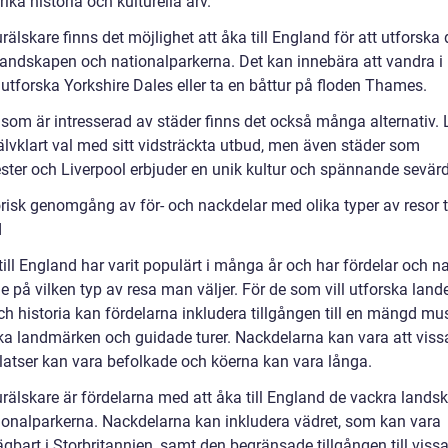
rika historia och kulturella arv.
rälskare finns det möjlighet att åka till England för att utforska 
landskapen och nationalparkerna. Det kan innebära att vandra i
, utforska Yorkshire Dales eller ta en båttur på floden Thames.
 som är intresserad av städer finns det också många alternativ.
jälvklart val med sitt vidsträckta utbud, men även städer som
ter och Liverpool erbjuder en unik kultur och spännande sevärd
risk genomgång av för- och nackdelar med olika typer av resor ti
d
till England har varit populärt i många år och har fördelar och n
 på vilken typ av resa man väljer. För de som vill utforska land
ch historia kan fördelarna inkludera tillgången till en mängd mus
ska landmärken och guidade turer. Nackdelarna kan vara att viss
latser kan vara befolkade och köerna kan vara långa.
urälskare är fördelarna med att åka till England de vackra lands
ionalparkerna. Nackdelarna kan inkludera vädret, som kan vara
gbart i Storbritannien, samt den begränsade tillgången till viss