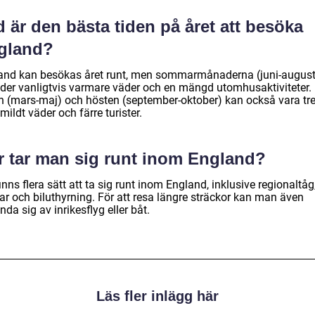
 är den bästa tiden på året att besöka
gland?
and kan besökas året runt, men sommarmånaderna (juni-august
uder vanligtvis varmare väder och en mängd utomhusaktiviteter.
n (mars-maj) och hösten (september-oktober) kan också vara tre
ildt väder och färre turister.
r tar man sig runt inom England?
inns flera sätt att ta sig runt inom England, inklusive regionaltåg
ar och biluthyrning. För att resa längre sträckor kan man även
da sig av inrikesflyg eller båt.
Läs fler inlägg här