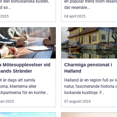
ör den bohuslänska kusten,
en populär trend inom resand
d so...
där resenäre...
 2025
04 april 2025
a Mötesupplevelser vid
Charmiga pensionat i
sands Stränder
Halland
t är dags att samla
Halland är en region full av i
orna, klienterna eller
natur, fascinerande historia 
hpartnerna för en konfer...
lockande kustlinje. F...
uari 2025
07 augusti 2024