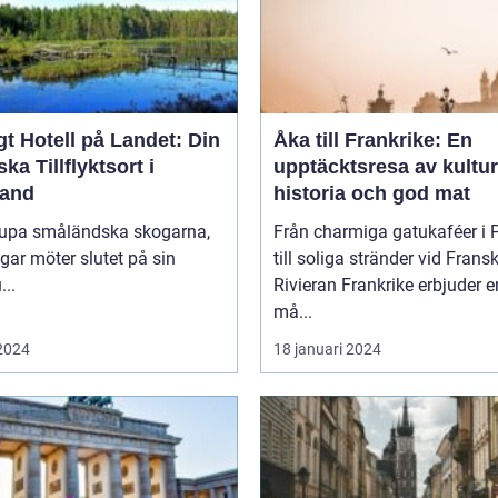
t Hotell på Landet: Din
Åka till Frankrike: En
ska Tillflyktsort i
upptäcktsresa av kultur
and
historia och god mat
djupa småländska skogarna,
Från charmiga gatukaféer i 
gar möter slutet på sin
till soliga stränder vid Frans
...
Rivieran Frankrike erbjuder en
må...
 2024
18 januari 2024