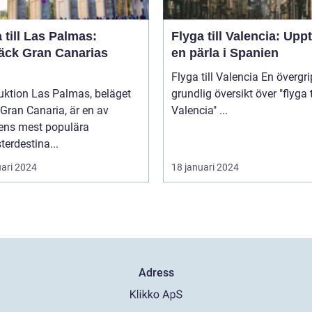
 till Las Palmas:
Flyga till Valencia: Upp
äck Gran Canarias
en pärla i Spanien
Flyga till Valencia En övergripande,
uktion Las Palmas, beläget
grundlig översikt över "flyga t
Gran Canaria, är en av
Valencia" ...
ens mest populära
erdestina...
uari 2024
18 januari 2024
Adress