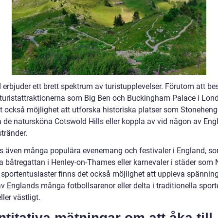
 erbjuder ett brett spektrum av turistupplevelser. Förutom att b
 turistattraktionerna som Big Ben och Buckingham Palace i Lon
et också möjlighet att utforska historiska platser som Stoneheng
a de natursköna Cotswold Hills eller koppla av vid någon av Eng
tränder.
ns även många populära evenemang och festivaler i England, s
 båtregattan i Henley-on-Thames eller karnevaler i städer som 
r sportentusiaster finns det också möjlighet att uppleva spännin
v Englands många fotbollsarenor eller delta i traditionella spor
ller västligt.
titativa mätningar om att åka till