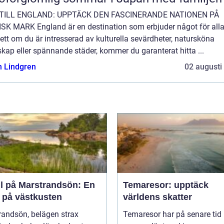
TILL ENGLAND: UPPTÄCK DEN FASCINERANDE NATIONEN PÅ
ISK MARK England är en destination som erbjuder något för alla
tt om du är intresserad av kulturella sevärdheter, natursköna
kap eller spännande städer, kommer du garanterat hitta ...
n Lindgren
02 augusti
ll på Marstrandsön: En
Temaresor: upptäck
a på västkusten
världens skatter
randsön, belägen strax
Temaresor har på senare tid b