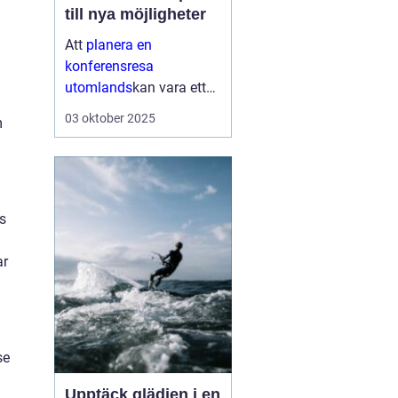
till nya möjligheter
Att
planera en
konferensresa
utomlands
kan vara ett
av de mest spännande
03 oktober 2025
m
stegen ett företag tar för
att stärka sin närvaro på
den globala scenen...
s
ar
se
Upptäck glädjen i en