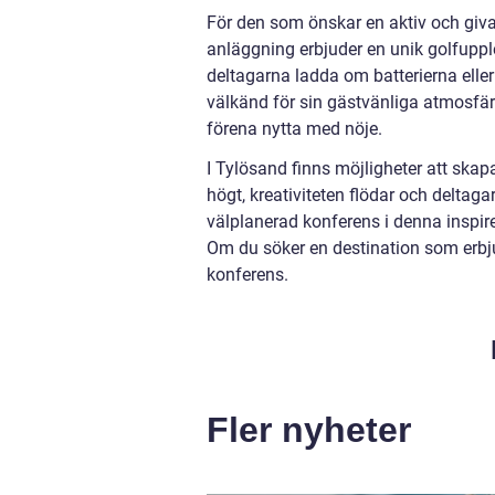
För den som önskar en aktiv och giv
anläggning erbjuder en unik golfuppl
deltagarna ladda om batterierna elle
välkänd för sin gästvänliga atmosfär 
förena nytta med nöje.
I Tylösand finns möjligheter att ska
högt, kreativiteten flödar och deltag
välplanerad konferens i denna inspire
Om du söker en destination som erbjud
konferens.
Fler nyheter