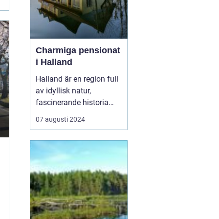
Charmiga pensionat
i Halland
Halland är en region full
av idyllisk natur,
fascinerande historia
och en lockande
07 augusti 2024
kustlinje. För den som
söker lugnet, en paus
från vardagens hektik
eller en hemtrevlig
upplevelse är ett besök
på ett pensionat i ...