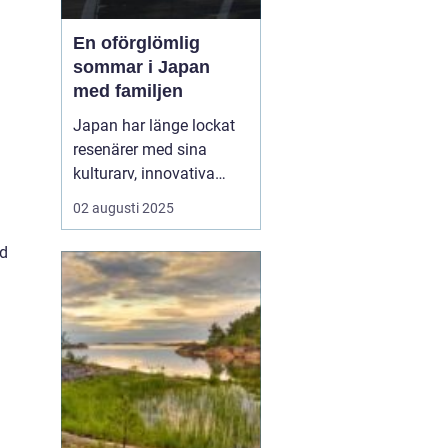
En oförglömlig
sommar i Japan
med familjen
Japan har länge lockat
resenärer med sina
kulturarv, innovativa
städer och slående
02 augusti 2025
landskap. Att planera
en
resa till Japan med barn
nd
kan
vara en underbar ...