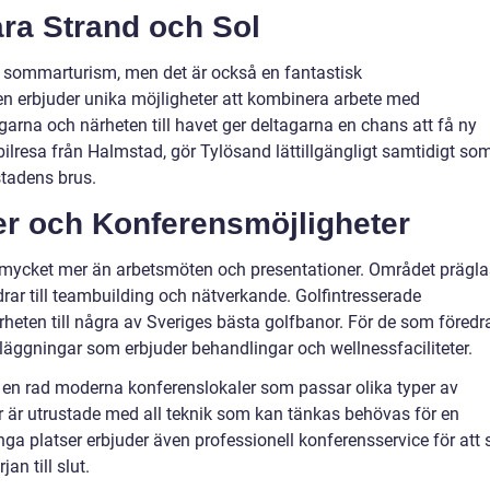
ra Strand och Sol
n sommarturism, men det är också en fantastisk
sen erbjuder unika möjligheter att kombinera arbete med
rna och närheten till havet ger deltagarna en chans att få ny
bilresa från Halmstad, gör Tylösand lättillgängligt samtidigt so
stadens brus.
er och Konferensmöjligheter
 mycket mer än arbetsmöten och presentationer. Området prägla
idrar till teambuilding och nätverkande. Golfintresserade
heten till några av Sveriges bästa golfbanor. För de som föredr
nläggningar som erbjuder behandlingar och wellnessfaciliteter.
t en rad moderna konferenslokaler som passar olika typer av
är utrustade med all teknik som kan tänkas behövas för en
nga platser erbjuder även professionell konferensservice för att 
jan till slut.