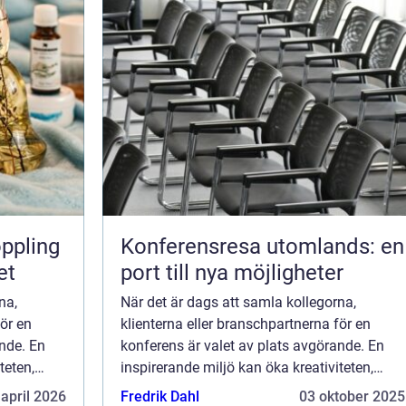
Konferensresa utomlands: en
et
port till nya möjligheter
na,
När det är dags att samla kollegorna,
för en
klienterna eller branschpartnerna för en
ande. En
konferens är valet av plats avgörande. En
teten,
inspirerande miljö kan öka kreativiteten,
mgång...
stärka relationer och bidra till framgång...
 april 2026
Fredrik Dahl
03 oktober 2025