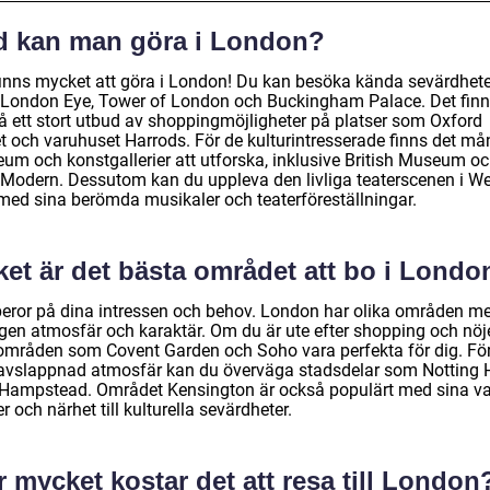
d kan man göra i London?
finns mycket att göra i London! Du kan besöka kända sevärdhete
London Eye, Tower of London och Buckingham Palace. Det fin
å ett stort utbud av shoppingmöjligheter på platser som Oxford
et och varuhuset Harrods. För de kulturintresserade finns det m
um och konstgallerier att utforska, inklusive British Museum o
 Modern. Dessutom kan du uppleva den livliga teaterscenen i W
med sina berömda musikaler och teaterföreställningar.
ket är det bästa området att bo i Londo
beror på dina intressen och behov. London har olika områden m
egen atmosfär och karaktär. Om du är ute efter shopping och nöj
områden som Covent Garden och Soho vara perfekta för dig. Fö
avslappnad atmosfär kan du överväga stadsdelar som Notting H
r Hampstead. Området Kensington är också populärt med sina v
r och närhet till kulturella sevärdheter.
 mycket kostar det att resa till London