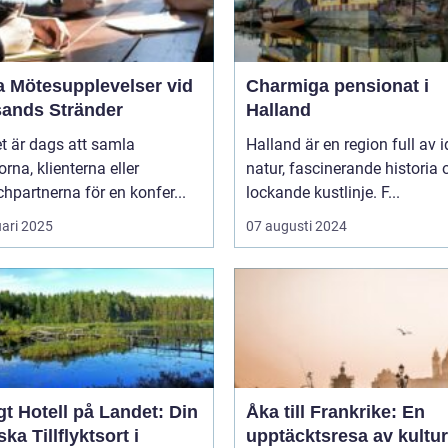
a Mötesupplevelser vid
Charmiga pensionat i
sands Stränder
Halland
t är dags att samla
Halland är en region full av i
orna, klienterna eller
natur, fascinerande historia 
hpartnerna för en konfer...
lockande kustlinje. F...
uari 2025
07 augusti 2024
t Hotell på Landet: Din
Åka till Frankrike: En
ska Tillflyktsort i
upptäcktsresa av kultur