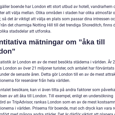
 gäller boende har London ett stort utbud av hotell, vandrarhem 
ter att välja mellan. Olika områden i staden har olika atmosfär 
, så det är viktigt att välja en plats som passar dina intressen o
rån det charmiga Notting Hill till det trendiga Shoreditch, finns 
lika stadsdelar att utforska.
titativa mätningar om ”åka till
don”
tatistik är London en av de mest besökta städerna i världen. År 
 London av över 21 miljoner turister, och antalet har förväntats
under de senaste åren. Detta gör London till en av de mest attra
ionerna för resenärer från hela världen.
ntalet besökare, kan vi även titta på andra faktorer som påverka
sen av att åka till London. Till exempel, enligt en undersökning
rd av TripAdvisor, rankas London som en av de mest kostsa
ionerna i världen. Priserna för boende, mat och dryck kan vara re
mfört med många andra städer. Det är därför viktigt att planera