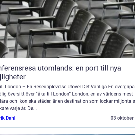
ferensresa utomlands: en port till nya
ligheter
till London – En Reseupplevelse Utöver Det Vanliga En övergripa
lig översikt över ”åka till London” London, en av världens mest
ära och ikoniska städer, är en destination som lockar miljontals
are varje år. De...
rik Dahl
03 oktober