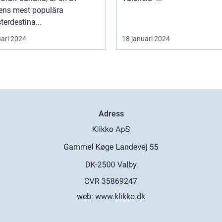
ens mest populära
erdestina...
uari 2024
18 januari 2024
Adress
web:
www.klikko.dk