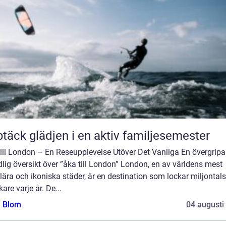
täck glädjen i en aktiv familjesemester
till London – En Reseupplevelse Utöver Det Vanliga En övergripa
lig översikt över ”åka till London” London, en av världens mest
ära och ikoniska städer, är en destination som lockar miljontals
are varje år. De...
a Blom
04 augusti