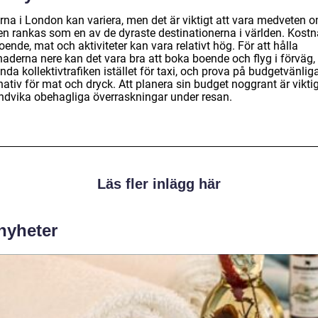
rna i London kan variera, men det är viktigt att vara medveten o
en rankas som en av de dyraste destinationerna i världen. Kost
oende, mat och aktiviteter kan vara relativt hög. För att hålla
naderna nere kan det vara bra att boka boende och flyg i förväg,
da kollektivtrafiken istället för taxi, och prova på budgetvänlig
nativ för mat och dryck. Att planera sin budget noggrant är viktig
undvika obehagliga överraskningar under resan.
Läs fler inlägg här
 nyheter