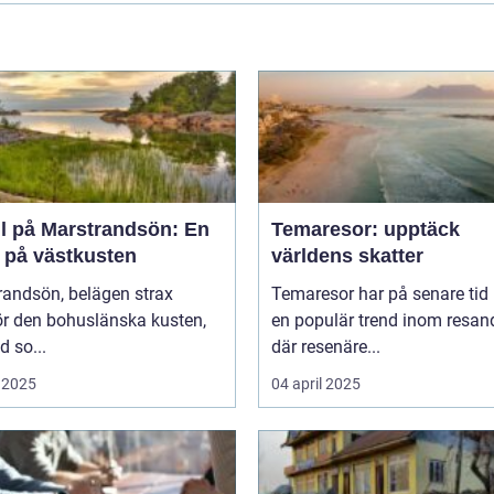
ll på Marstrandsön: En
Temaresor: upptäck
a på västkusten
världens skatter
randsön, belägen strax
Temaresor har på senare tid b
ör den bohuslänska kusten,
en populär trend inom resand
d so...
där resenäre...
 2025
04 april 2025