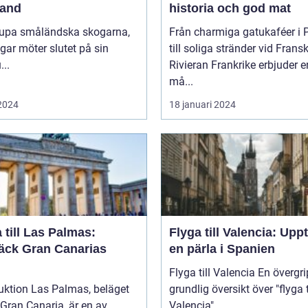
and
historia och god mat
djupa småländska skogarna,
Från charmiga gatukaféer i 
gar möter slutet på sin
till soliga stränder vid Frans
...
Rivieran Frankrike erbjuder en
må...
 2024
18 januari 2024
 till Las Palmas:
Flyga till Valencia: Upp
äck Gran Canarias
en pärla i Spanien
Flyga till Valencia En övergripande,
uktion Las Palmas, beläget
grundlig översikt över "flyga t
Gran Canaria, är en av
Valencia" ...