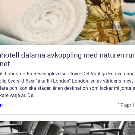
l dalarna avkoppling med naturen runt
net
till London – En Reseupplevelse Utöver Det Vanliga En övergripa
lig översikt över ”åka till London” London, en av världens mest
ära och ikoniska städer, är en destination som lockar miljontals
are varje år. De...
n
17 april