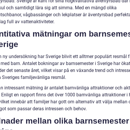
tyrsbad: Sverige är känt för sina högkvalitativa äventyrsbad där
kul och samtidigt lära sig att simma. Med en mängd olika
utschbanor, vågbassänger och lekplatser är äventyrsbad perfekta
ag full av vattenaktiviteter.
ntitativa mätningar om barnseme
erige
n ny undersökning har Sverige blivit ett alltmer populärt resmål f
r med barn. Antalet bokningar av barnsemester i Sverige har öka
r det senaste året, vilket visar på en växande trend och intresse
a Sveriges familjevänliga resmål.
 intressant mätning är antalet barnvänliga attraktioner och aktiv
 Enligt en rapport finns det över 1000 barnvänliga attraktioner i 
vilket innebär att familjer har gott om alternativ att välja mellan
ågot som passar deras intressen och behov.
lnader mellan olika barnsemester 