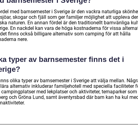
d barnsemester i Sverige?
ördel med barnsemester i Sverige är den vackra naturliga skönhe
jöar, skogar och fjäll som ger familjer möjlighet att uppleva de
ka naturen. En annan fördel är den traditionellt barnvänliga kul
rige. En nackdel kan vara de höga kostnaderna för vissa alternat
et finns också billigare alternativ som camping för att hålla
naderna nere.
ka typer av barnsemester finns det i
erige?
inns olika typer av barnsemester i Sverige att välja mellan. Någr
ära alternativ inkluderar familjehotell med speciella faciliteter f
, campingplatser med lekplatser och aktiviteter, temaparker som
berg och Gröna Lund, samt äventyrsbad där barn kan ha kul me
naktiviteter.