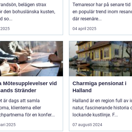
randsön, belägen strax
Temaresor har på senare tid b
ör den bohuslänska kusten,
en populär trend inom resand
d so...
där resenäre...
 2025
04 april 2025
a Mötesupplevelser vid
Charmiga pensionat i
sands Stränder
Halland
t är dags att samla
Halland är en region full av i
orna, klienterna eller
natur, fascinerande historia 
hpartnerna för en konfer...
lockande kustlinje. F...
uari 2025
07 augusti 2024