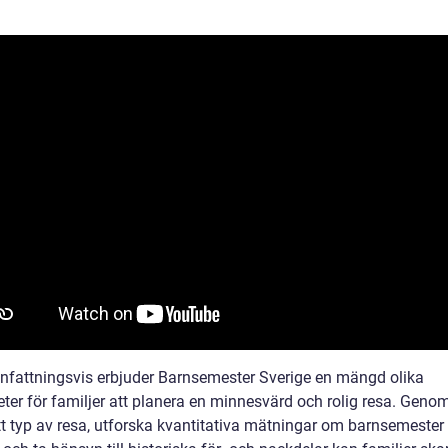
attningsvis erbjuder Barnsemester Sverige en mängd olika
ter för familjer att planera en minnesvärd och rolig resa. Genom
tt typ av resa, utforska kvantitativa mätningar om barnsemester 