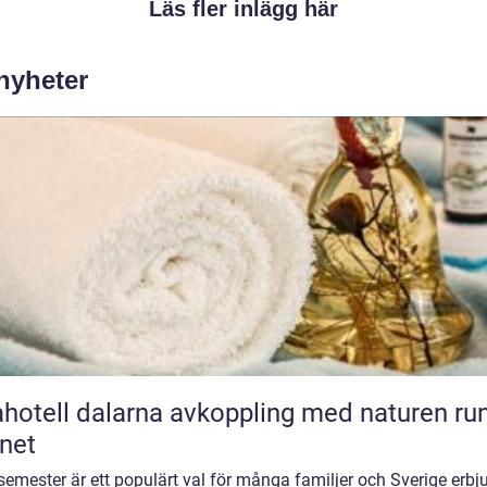
Läs fler inlägg här
 nyheter
l dalarna avkoppling med naturen runt
net
emester är ett populärt val för många familjer och Sverige erbj