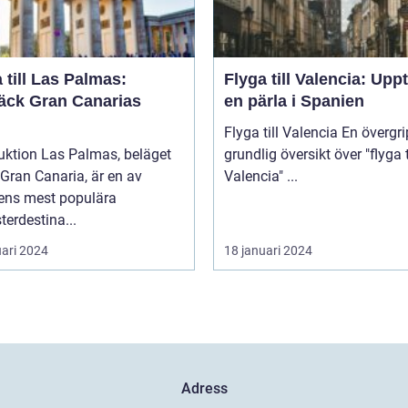
 till Las Palmas:
Flyga till Valencia: Upp
äck Gran Canarias
en pärla i Spanien
Flyga till Valencia En övergripande,
uktion Las Palmas, beläget
grundlig översikt över "flyga t
Gran Canaria, är en av
Valencia" ...
ens mest populära
erdestina...
uari 2024
18 januari 2024
Adress