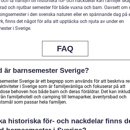
 och ta hänsyn till historiska för- och nackdelar kan familjer sk
rad och njutbar semester för både vuxna och barn. Oavsett om d
ingsemester i den svenska naturen eller en spännande dag på 
, finns det något för alla att upptäcka och njuta av under en
ester i Sverige.
FAQ
d är barnsemester Sverige?
semester Sverige är ett begrepp som används för att beskriva re
ktiviteter i Sverige som är familjevänliga och fokuserar på att
godose behoven hos både barn och deras föräldrar. Det kan inklu
från familjehotell och camping till temaparker, äventyrsbad och
yktsmål som passar hela familjen.
ka historiska för- och nackdelar finns d