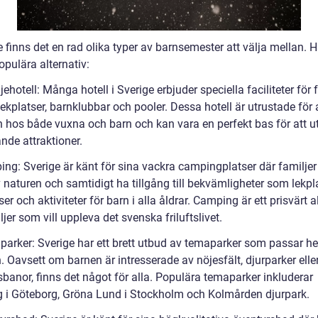
e finns det en rad olika typer av barnsemester att välja mellan. H
pulära alternativ:
jehotell: Många hotell i Sverige erbjuder speciella faciliteter för f
kplatser, barnklubbar och pooler. Dessa hotell är utrustade för 
 hos både vuxna och barn och kan vara en perfekt bas för att u
nde attraktioner.
ing: Sverige är känt för sina vackra campingplatser där familjer
 naturen och samtidigt ha tillgång till bekvämligheter som lekpla
er och aktiviteter för barn i alla åldrar. Camping är ett prisvärt a
ljer som vill uppleva det svenska friluftslivet.
parker: Sverige har ett brett utbud av temaparker som passar he
. Oavsett om barnen är intresserade av nöjesfält, djurparker elle
banor, finns det något för alla. Populära temaparker inkluderar
g i Göteborg, Gröna Lund i Stockholm och Kolmården djurpark.