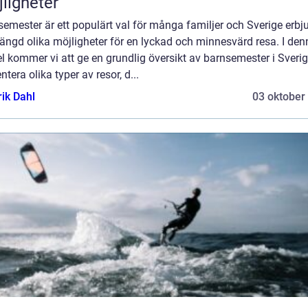
ligheter
emester är ett populärt val för många familjer och Sverige erbj
ängd olika möjligheter för en lyckad och minnesvärd resa. I den
el kommer vi att ge en grundlig översikt av barnsemester i Sverig
ntera olika typer av resor, d...
rik Dahl
03 oktober