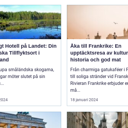
t Hotell på Landet: Din
Åka till Frankrike: En
ska Tillflyktsort i
upptäcktsresa av kultur
and
historia och god mat
djupa småländska skogarna,
Från charmiga gatukaféer i 
gar möter slutet på sin
till soliga stränder vid Frans
...
Rivieran Frankrike erbjuder en
må...
 2024
18 januari 2024