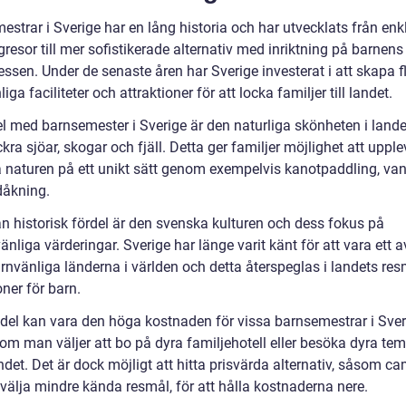
strar i Sverige har en lång historia och har utvecklats från enk
resor till mer sofistikerade alternativ med inriktning på barnen
essen. Under de senaste åren har Sverige investerat i att skapa f
iga faciliteter och attraktioner för att locka familjer till landet.
el med barnsemester i Sverige är den naturliga skönheten i land
kra sjöar, skogar och fjäll. Detta ger familjer möjlighet att uppl
 naturen på ett unikt sätt genom exempelvis kanotpaddling, va
dåkning.
n historisk fördel är den svenska kulturen och dess fokus på
änliga värderingar. Sverige har länge varit känt för att vara ett a
rnvänliga länderna i världen och detta återspeglas i landets re
oner för barn.
del kan vara den höga kostnaden för vissa barnsemestrar i Sver
 om man väljer att bo på dyra familjehotell eller besöka dyra te
det. Det är dock möjligt att hitta prisvärda alternativ, såsom c
t välja mindre kända resmål, för att hålla kostnaderna nere.