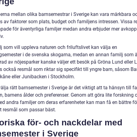
rige
derna mellan olika barnsemestrar i Sverige kan vara märkbara o
s av faktorer som plats, budget och familjens intressen. Vissa r
pade för äventyrliga familjer medan andra erbjuder mer avkop
iv.
j som vill uppleva naturen och friluftslivet kan välja en
semester i de svenska skogarna, medan en annan familj som ä
rad av nöjesparker kanske väljer ett besök på Gröna Lund eller L
s också resmål som riktar sig specifikt till yngre barn, såsom B
Skåne eller Junibacken i Stockholm.
välja rätt barnsemester i Sverige är det viktigt att ta hänsyn till f
n, barnens ålder och preferenser. Genom att göra lite forskning 
ed andra familjer om deras erfarenheter kan man få en bättre fö
ket resmål som passar bäst.
oriska för- och nackdelar med
nsemester i Sverige