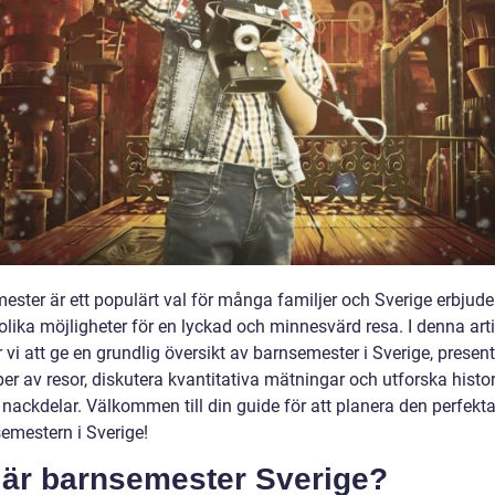
ester är ett populärt val för många familjer och Sverige erbjude
lika möjligheter för en lyckad och minnesvärd resa. I denna arti
vi att ge en grundlig översikt av barnsemester i Sverige, presen
per av resor, diskutera kvantitativa mätningar och utforska histo
 nackdelar. Välkommen till din guide för att planera den perfekt
semestern i Sverige!
 är barnsemester Sverige?