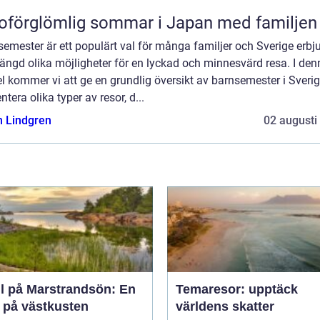
oförglömlig sommar i Japan med familjen
emester är ett populärt val för många familjer och Sverige erbj
ängd olika möjligheter för en lyckad och minnesvärd resa. I den
el kommer vi att ge en grundlig översikt av barnsemester i Sverig
ntera olika typer av resor, d...
n Lindgren
02 augusti
ll på Marstrandsön: En
Temaresor: upptäck
a på västkusten
världens skatter