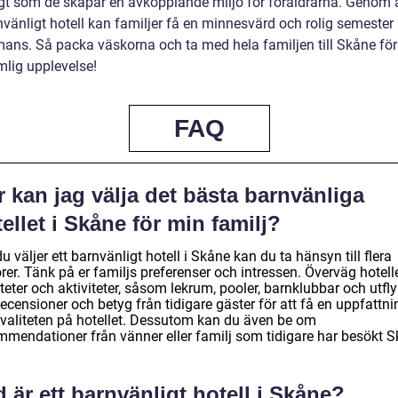
gt som de skapar en avkopplande miljö för föräldrarna. Genom a
nvänligt hotell kan familjer få en minnesvärd och rolig semester
mans. Så packa väskorna och ta med hela familjen till Skåne för
mlig upplevelse!
FAQ
 kan jag välja det bästa barnvänliga
ellet i Skåne för min familj?
u väljer ett barnvänligt hotell i Skåne kan du ta hänsyn till flera
rer. Tänk på er familjs preferenser och intressen. Överväg hotel
iteter och aktiviteter, såsom lekrum, pooler, barnklubbar och utfly
ecensioner och betyg från tidigare gäster för att få en uppfattni
valiteten på hotellet. Dessutom kan du även be om
mmendationer från vänner eller familj som tidigare har besökt S
 är ett barnvänligt hotell i Skåne?