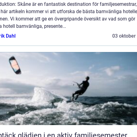
duktion: Skåne är en fantastisk destination för familjesemestrar
 här artikeln kommer vi att utforska de bästa barnvänliga hotelle
onen. Vi kommer att ge en övergripande översikt av vad som gör
 hotell barnvänliga, presente...
rik Dahl
03 oktober
täck glädjen i en aktiv familjesemester