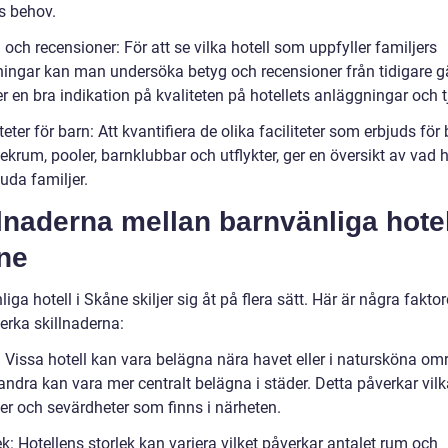
s behov.
 och recensioner: För att se vilka hotell som uppfyller familjers
ningar kan man undersöka betyg och recensioner från tidigare gä
r en bra indikation på kvaliteten på hotellets anläggningar och t
iteter för barn: Att kvantifiera de olika faciliteter som erbjuds för 
krum, pooler, barnklubbar och utflykter, ger en översikt av vad h
uda familjer.
lnaderna mellan barnvänliga hotel
ne
iga hotell i Skåne skiljer sig åt på flera sätt. Här är några fakto
erka skillnaderna:
: Vissa hotell kan vara belägna nära havet eller i natursköna om
ndra kan vara mer centralt belägna i städer. Detta påverkar vilk
ter och sevärdheter som finns i närheten.
ek: Hotellens storlek kan variera vilket påverkar antalet rum och