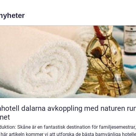
 nyheter
l dalarna avkoppling med naturen runt
net
duktion: Skåne är en fantastisk destination för familjesemestrar
 här artikeln kommer vi att utforska de bästa barnvänliga hotelle