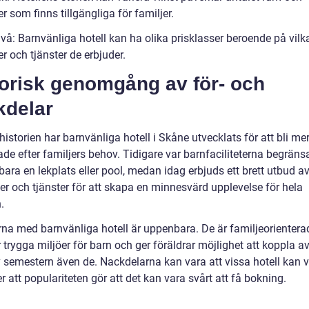
ter som finns tillgängliga för familjer.
ivå: Barnvänliga hotell kan ha olika prisklasser beroende på vilk
ter och tjänster de erbjuder.
torisk genomgång av för- och
kdelar
storien har barnvänliga hotell i Skåne utvecklats för att bli me
e efter familjers behov. Tidigare var barnfaciliteterna begränsa
ara en lekplats eller pool, medan idag erbjuds ett brett utbud a
ter och tjänster för att skapa en minnesvärd upplevelse för hela
.
rna med barnvänliga hotell är uppenbara. De är familjeorientera
 trygga miljöer för barn och ger föräldrar möjlighet att koppla a
v semestern även de. Nackdelarna kan vara att vissa hotell kan 
er att populariteten gör att det kan vara svårt att få bokning.