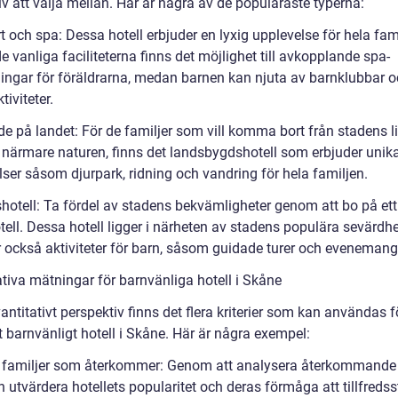
iv att välja mellan. Här är några av de populäraste typerna:
t och spa: Dessa hotell erbjuder en lyxig upplevelse för hela fam
e vanliga faciliteterna finns det möjlighet till avkopplande spa-
ingar för föräldrarna, medan barnen kan njuta av barnklubbar 
tiviteter.
de på landet: För de familjer som vill komma bort från stadens l
ärmare naturen, finns det landsbygdshotell som erbjuder unik
lser såsom djurpark, ridning och vandring för hela familjen.
shotell: Ta fördel av stadens bekvämligheter genom att bo på ett
tell. Dessa hotell ligger i närheten av stadens populära sevärdh
r också aktiviteter för barn, såsom guidade turer och evenemang
ativa mätningar för barnvänliga hotell i Skåne
vantitativt perspektiv finns det flera kriterier som kan användas f
 barnvänligt hotell i Skåne. Här är några exempel:
l familjer som återkommer: Genom att analysera återkommande
utvärdera hotellets popularitet och deras förmåga att tillfredss