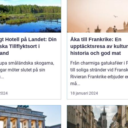
t Hotell på Landet: Din
Åka till Frankrike: En
ska Tillflyktsort i
upptäcktsresa av kultur
and
historia och god mat
djupa småländska skogarna,
Från charmiga gatukaféer i 
gar möter slutet på sin
till soliga stränder vid Frans
...
Rivieran Frankrike erbjuder en
må...
 2024
18 januari 2024