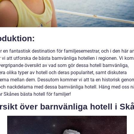
oduktion:
 en fantastisk destination för familjesemestrar, och i den här ar
vi att utforska de bästa barnvänliga hotellen i regionen. Vi kom
vergripande översikt av vad som gör dessa hotell barnvänliga,
ra olika typer av hotell och deras popularitet, samt diskutera
derna mellan dem. Dessutom kommer vi att ta en historisk gen
 och nackdelarna med dessa barnvänliga hotell. Häng med oss nä
r Skånes bästa hotell för familjer!
sikt över barnvänliga hotell i Sk