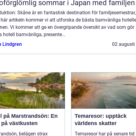
oförglömlig sommar i Japan med familjen
duktion: Skåne är en fantastisk destination för familjesemestrar
 här artikeln kommer vi att utforska de bästa barnvänliga hotelle
onen. Vi kommer att ge en övergripande översikt av vad som gör
 hotell barnvänliga, presente...
n Lindgren
02 augusti
ll på Marstrandsön: En
Temaresor: upptäck
a på västkusten
världens skatter
randsön, belägen strax
Temaresor har på senare tid b