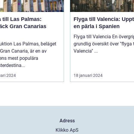
 till Las Palmas:
Flyga till Valencia: Upp
äck Gran Canarias
en pärla i Spanien
Flyga till Valencia En övergripande,
uktion Las Palmas, beläget
grundlig översikt över "flyga t
Gran Canaria, är en av
Valencia" ...
ens mest populära
erdestina...
uari 2024
18 januari 2024
Adress