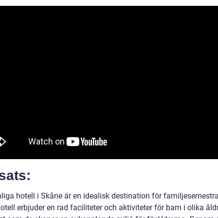
sats:
iga hotell i Skåne är en idealisk destination för familjesemestra
tell erbjuder en rad faciliteter och aktiviteter för barn i olika åldr