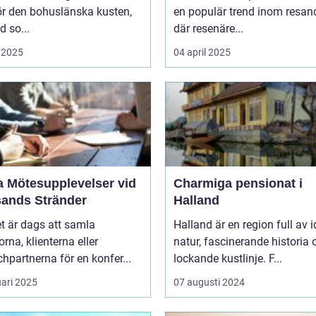
ör den bohuslänska kusten,
en populär trend inom resand
d so...
där resenäre...
 2025
04 april 2025
a Mötesupplevelser vid
Charmiga pensionat i
sands Stränder
Halland
t är dags att samla
Halland är en region full av i
orna, klienterna eller
natur, fascinerande historia 
hpartnerna för en konfer...
lockande kustlinje. F...
uari 2025
07 augusti 2024