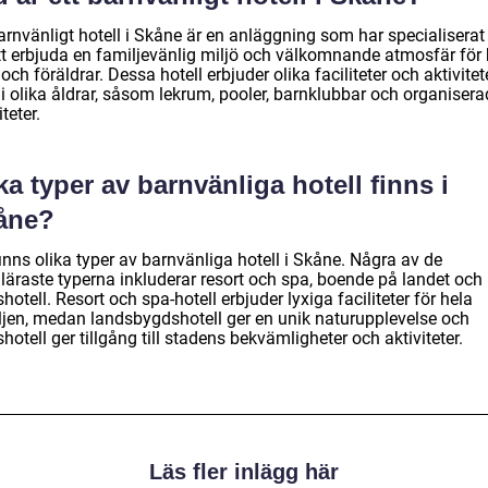
arnvänligt hotell i Skåne är en anläggning som har specialiserat
tt erbjuda en familjevänlig miljö och välkomnande atmosfär för
och föräldrar. Dessa hotell erbjuder olika faciliteter och aktivitet
i olika åldrar, såsom lekrum, pooler, barnklubbar och organisera
iteter.
ka typer av barnvänliga hotell finns i
åne?
inns olika typer av barnvänliga hotell i Skåne. Några av de
läraste typerna inkluderar resort och spa, boende på landet och
hotell. Resort och spa-hotell erbjuder lyxiga faciliteter för hela
ljen, medan landsbygdshotell ger en unik naturupplevelse och
hotell ger tillgång till stadens bekvämligheter och aktiviteter.
Läs fler inlägg här