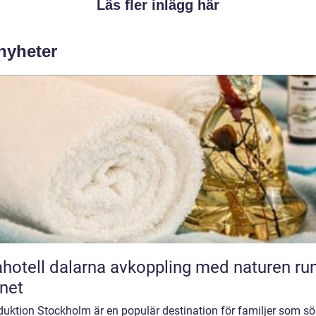
Läs fler inlägg här
 nyheter
l dalarna avkoppling med naturen runt
net
duktion Stockholm är en populär destination för familjer som sö