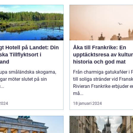
t Hotell på Landet: Din
Åka till Frankrike: En
ska Tillflyktsort i
upptäcktsresa av kultur
and
historia och god mat
djupa småländska skogarna,
Från charmiga gatukaféer i 
gar möter slutet på sin
till soliga stränder vid Frans
...
Rivieran Frankrike erbjuder en
må...
 2024
18 januari 2024