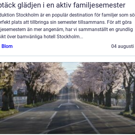
täck glädjen i en aktiv familjesemester
duktion Stockholm är en populär destination för familjer som sö
rfekt plats att tillbringa sin semester tillsammans. För att göra
ljesemestern än mer angenäm, har vi sammanställt en grundlig
ikt över barnvänliga hotell Stockholm...
a Blom
04 augusti