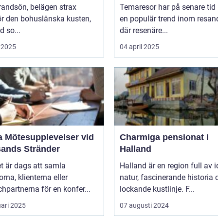
randsön, belägen strax
Temaresor har på senare tid b
ör den bohuslänska kusten,
en populär trend inom resand
d so...
där resenäre...
 2025
04 april 2025
a Mötesupplevelser vid
Charmiga pensionat i
sands Stränder
Halland
t är dags att samla
Halland är en region full av i
orna, klienterna eller
natur, fascinerande historia 
hpartnerna för en konfer...
lockande kustlinje. F...
uari 2025
07 augusti 2024