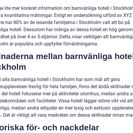
ge lite mer konkret information om barnvänliga hotell i Stockhol
ra kvantitativa mätningar. Enligt en undersökning utförd av XYZ
e har 80% av de resande familjerna i Stockholm valt att bo på
liga hotell. Dessutom har många av dessa hotell en hög genoms
het på över 4 av 5-stjärnor. Detta visar verkligen att barnvänlig
holm är populära och uppfyller förväntningarna.
lnaderna mellan barnvänliga hotel
ckholm
t alla barnvänliga hotell i Stockholm har som mål att göra
upplevelsen trevlig för hela familjen, finns det ändå skillnader
 del hotell fokuserar mer på aktiviteter utomhus, medan andra s
ekområden och faciliteter. Vissa hotell lägger större vikt vid att
nliga, medan andra erbjuder en mer lyxig och exklusiv upplevelse
n. Det är viktigt att vara medveten om dessa skillnader innan ma
oriska för- och nackdelar