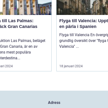
 till Las Palmas:
Flyga till Valencia: Upp
äck Gran Canarias
en pärla i Spanien
Flyga till Valencia En övergripande,
uktion Las Palmas, beläget
grundlig översikt över "flyga t
Gran Canaria, är en av
Valencia" ...
ens mest populära
erdestina...
uari 2024
18 januari 2024
Adress