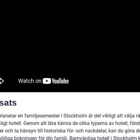
sats
anerar en familjesemester i Stockholm är det viktigt att välja rä
igt hotell. Genom att lära känna de olika typerna av hotell, förs
er och ta hänsyn till historiska för- och nackdelar, kan du göra d
öjliga bokningen för din familj. Barnvänliga hotell i Stockhol