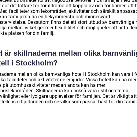
eciellt utformade för att tillgodose behoven hos familjer med ba
t gör det lättare för föräldrarna att koppla av och för barnen att 
Med faciliteter som lekområden, aktiviteter och särskilt anpassa
kan familjerna ha en bekymmersfri och minnesvärd
tervistelse. Dessutom finns det ett stort utbud av barnvänliga h
älja mellan, vilket ger mer flexibilitet och möjligheter att hitta de
kta platsen för din familj.
 är skillnaderna mellan olika barnvänli
tell i Stockholm?
lnaderna mellan olika barnvänliga hotell i Stockholm kan vara i 
lka faciliteter och aktiviteter de erbjuder. Vissa hotell kan ha mer
s på utomhusaktiviteter medan andra kan ha mer
huslekområden. Skillnaderna kan också vara i stil och tema,
vänlighet eller lyxigare upplevelser för familjen. Det är viktigt att 
otellens erbjudanden och se vilka som passar bäst för din familj