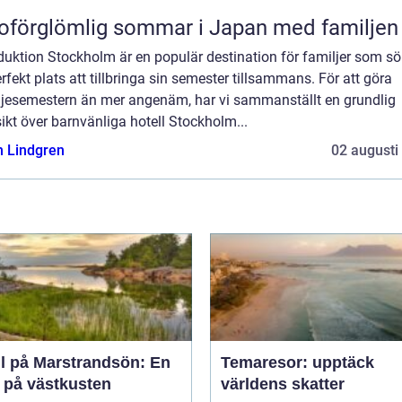
oförglömlig sommar i Japan med familjen
duktion Stockholm är en populär destination för familjer som sö
rfekt plats att tillbringa sin semester tillsammans. För att göra
ljesemestern än mer angenäm, har vi sammanställt en grundlig
ikt över barnvänliga hotell Stockholm...
n Lindgren
02 augusti
ll på Marstrandsön: En
Temaresor: upptäck
a på västkusten
världens skatter