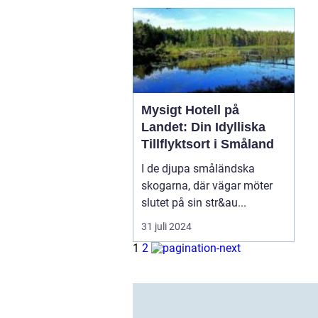
Mysigt Hotell på
Landet: Din Idylliska
Tillflyktsort i Småland
I de djupa småländska
skogarna, där vägar möter
slutet på sin str&au...
31 juli 2024
1
2