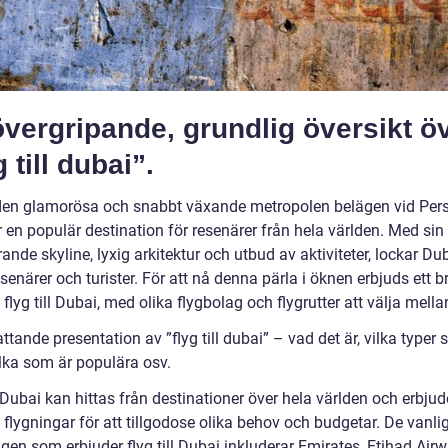
vergripande, grundlig översikt ö
g till dubai”.
den glamorösa och snabbt växande metropolen belägen vid Per
r en populär destination för resenärer från hela världen. Med sin
nde skyline, lyxig arkitektur och utbud av aktiviteter, lockar Du
senärer och turister. För att nå denna pärla i öknen erbjuds ett br
 flyg till Dubai, med olika flygbolag och flygrutter att välja mella
tande presentation av ”flyg till dubai” – vad det är, vilka typer
ilka som är populära osv.
l Dubai kan hittas från destinationer över hela världen och erbjud
 flygningar för att tillgodose olika behov och budgetar. De vanli
gen som erbjuder flyg till Dubai inkluderar Emirates, Etihad Airw