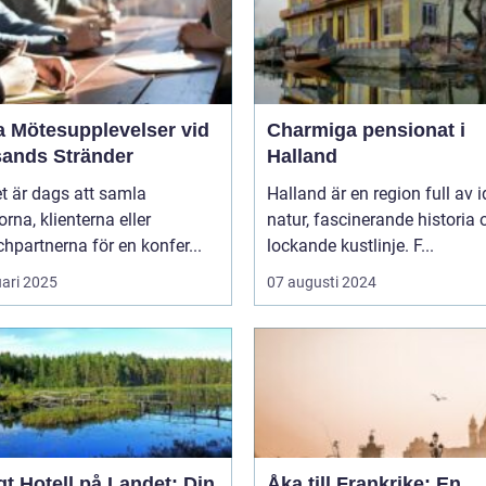
a Mötesupplevelser vid
Charmiga pensionat i
sands Stränder
Halland
t är dags att samla
Halland är en region full av i
orna, klienterna eller
natur, fascinerande historia 
hpartnerna för en konfer...
lockande kustlinje. F...
uari 2025
07 augusti 2024
t Hotell på Landet: Din
Åka till Frankrike: En