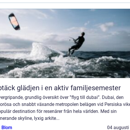
täck glädjen i en aktiv familjesemester
ergripande, grundlig översikt över ”flyg till dubai”. Dubai, den
orösa och snabbt växande metropolen belägen vid Persiska vike
pulär destination för resenärer från hela världen. Med sin
erande skyline, lyxig arkite...
a Blom
04 augusti