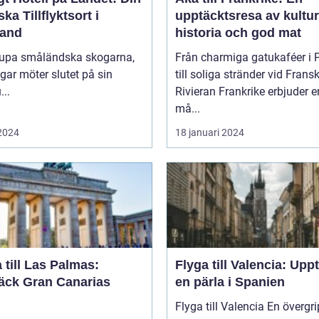
ska Tillflyktsort i
upptäcktsresa av kultur
and
historia och god mat
djupa småländska skogarna,
Från charmiga gatukaféer i 
gar möter slutet på sin
till soliga stränder vid Frans
...
Rivieran Frankrike erbjuder en
må...
 2024
18 januari 2024
 till Las Palmas:
Flyga till Valencia: Upp
äck Gran Canarias
en pärla i Spanien
Flyga till Valencia En övergripande,