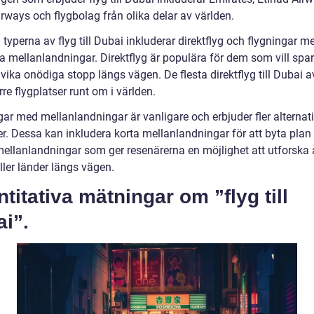
rways och flygbolag från olika delar av världen.
 typerna av flyg till Dubai inkluderar direktflyg och flygningar m
era mellanlandningar. Direktflyg är populära för dem som vill spar
ika onödiga stopp längs vägen. De flesta direktflyg till Dubai a
rre flygplatser runt om i världen.
ar med mellanlandningar är vanligare och erbjuder fler alternati
r. Dessa kan inkludera korta mellanlandningar för att byta plan 
mellanlandningar som ger resenärerna en möjlighet att utforska
ller länder längs vägen.
titativa mätningar om ”flyg till
i”.