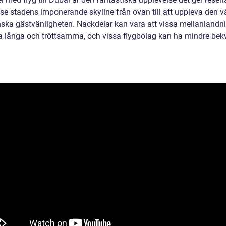
t se stadens imponerande skyline från ovan till att uppleva den 
ska gästvänligheten. Nackdelar kan vara att vissa mellanlandn
a långa och tröttsamma, och vissa flygbolag kan ha mindre be