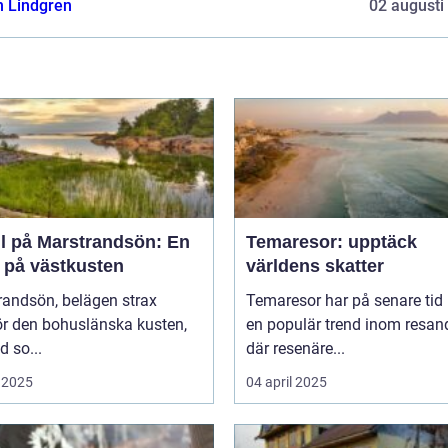
n Lindgren
02 augusti
ll på Marstrandsön: En
Temaresor: upptäck
a på västkusten
världens skatter
randsön, belägen strax
Temaresor har på senare tid b
ör den bohuslänska kusten,
en populär trend inom resand
d so...
där resenäre...
 2025
04 april 2025