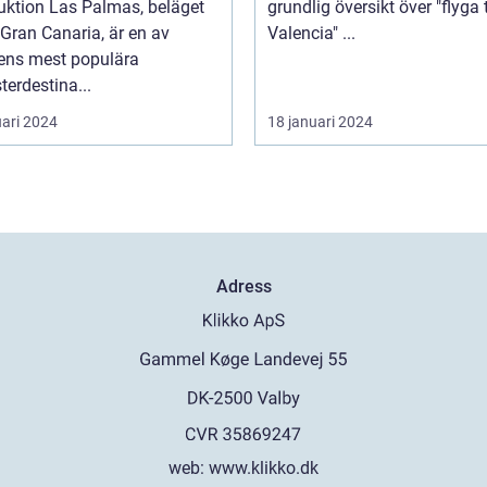
uktion Las Palmas, beläget
grundlig översikt över "flyga t
Gran Canaria, är en av
Valencia" ...
ens mest populära
erdestina...
uari 2024
18 januari 2024
Adress
web:
www.klikko.dk