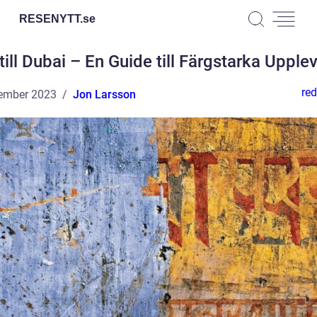
RESENYTT.
se
till Dubai – En Guide till Färgstarka Upple
red
ember 2023
Jon Larsson