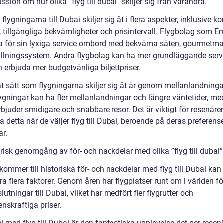
ssion om hur olika ”flyg till dubai” skiljer sig från varandra.
 flygningarna till Dubai skiljer sig åt i flera aspekter, inklusive k
 tillgängliga bekvämligheter och prisintervall. Flygbolag som E
a för sin lyxiga service ombord med bekväma säten, gourmetma
llningssystem. Andra flygbolag kan ha mer grundläggande servi
 erbjuda mer budgetvänliga biljettpriser.
at sätt som flygningarna skiljer sig åt är genom mellanlandninga
lygningar kan ha fler mellanlandningar och längre väntetider, m
bjuder smidigare och snabbare resor. Det är viktigt för resenärer
 detta när de väljer flyg till Dubai, beroende på deras preferens
ar.
risk genomgång av för- och nackdelar med olika ”flyg till dubai”
kommer till historiska för- och nackdelar med flyg till Dubai ka
era flera faktorer. Genom åren har flygplatser runt om i världen fö
lutningar till Dubai, vilket har medfört fler flygrutter och
nskraftiga priser.
l med flyg till Dubai är den fantastiska upplevelse det ger rese