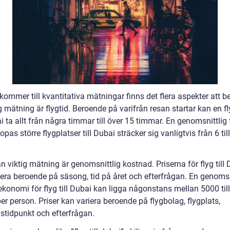
kommer till kvantitativa mätningar finns det flera aspekter att b
g mätning är flygtid. Beroende på varifrån resan startar kan en f
ai ta allt från några timmar till över 15 timmar. En genomsnittlig 
opas större flygplatser till Dubai sträcker sig vanligtvis från 6 til
 viktig mätning är genomsnittlig kostnad. Priserna för flyg till
iera beroende på säsong, tid på året och efterfrågan. En genomsn
konomi för flyg till Dubai kan ligga någonstans mellan 5000 til
er person. Priser kan variera beroende på flygbolag, flygplats,
stidpunkt och efterfrågan.