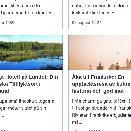
orna, klienterna eller
natur, fascinerande historia 
hpartnerna för en konfer...
lockande kustlinje. F...
uari 2025
07 augusti 2024
t Hotell på Landet: Din
Åka till Frankrike: En
ska Tillflyktsort i
upptäcktsresa av kultur
and
historia och god mat
djupa småländska skogarna,
Från charmiga gatukaféer i 
gar möter slutet på sin
till soliga stränder vid Frans
...
Rivieran Frankrike erbjuder en
må...