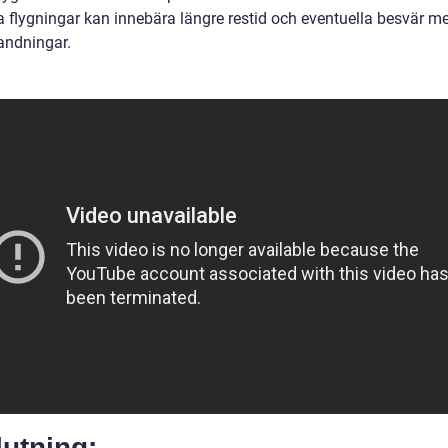
ta flygningar kan innebära längre restid och eventuella besvär m
andningar.
utning: