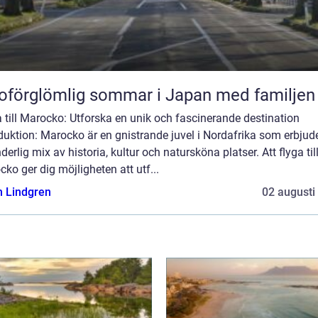
oförglömlig sommar i Japan med familjen
 till Marocko: Utforska en unik och fascinerande destination
duktion: Marocko är en gnistrande juvel i Nordafrika som erbjud
derlig mix av historia, kultur och natursköna platser. Att flyga til
ko ger dig möjligheten att utf...
n Lindgren
02 augusti