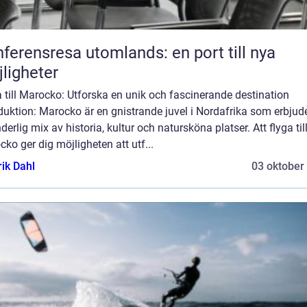
ferensresa utomlands: en port till nya
ligheter
 till Marocko: Utforska en unik och fascinerande destination
duktion: Marocko är en gnistrande juvel i Nordafrika som erbjud
derlig mix av historia, kultur och natursköna platser. Att flyga til
ko ger dig möjligheten att utf...
rik Dahl
03 oktober