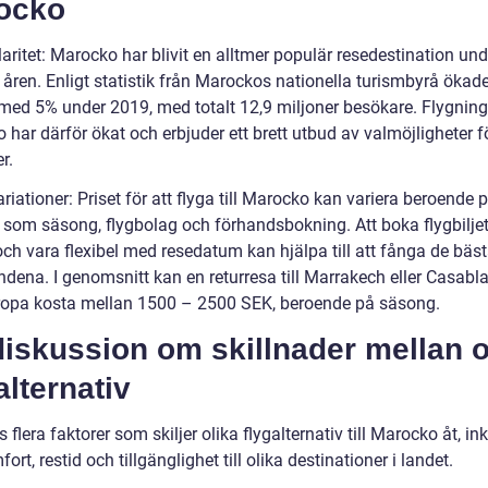
ocko
aritet: Marocko har blivit en alltmer populär resedestination und
åren. Enligt statistik från Marockos nationella turismbyrå ökade
 med 5% under 2019, med totalt 12,9 miljoner besökare. Flygninga
har därför ökat och erbjuder ett brett utbud av valmöjligheter f
r.
ariationer: Priset för att flyga till Marocko kan variera beroende 
 som säsong, flygbolag och förhandsbokning. Att boka flygbiljett
och vara flexibel med resedatum kan hjälpa till att fånga de bäs
ndena. I genomsnitt kan en returresa till Marrakech eller Casabl
ropa kosta mellan 1500 – 2500 SEK, beroende på säsong.
iskussion om skillnader mellan o
alternativ
s flera faktorer som skiljer olika flygalternativ till Marocko åt, in
ort, restid och tillgänglighet till olika destinationer i landet.