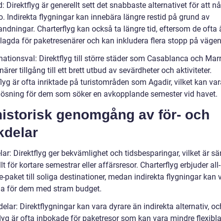
d: Direktflyg är generellt sett det snabbaste alternativet för att nå
. Indirekta flygningar kan innebära längre restid på grund av
ndningar. Charterflyg kan också ta längre tid, eftersom de ofta 
agda för paketresenärer och kan inkludera flera stopp på vägen
inationsval: Direktflyg till större städer som Casablanca och Ma
närer tillgång till ett brett utbud av sevärdheter och aktiviteter.
lyg är ofta inriktade på turistområden som Agadir, vilket kan va
 lösning för dem som söker en avkopplande semester vid havet.
historisk genomgång av för- och
kdelar
lar: Direktflyg ger bekvämlighet och tidsbesparingar, vilket är sär
lt för kortare semestrar eller affärsresor. Charterflyg erbjuder all-
e-paket till soliga destinationer, medan indirekta flygningar kan
da för dem med stram budget.
elar: Direktflygningar kan vara dyrare än indirekta alternativ, oc
lyg är ofta inbokade för paketresor som kan vara mindre flexibla