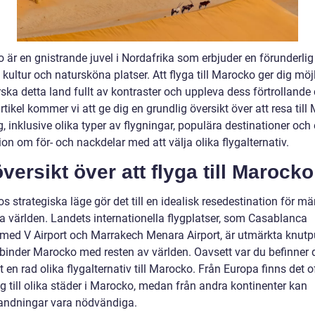
 är en gnistrande juvel i Nordafrika som erbjuder en förunderlig
, kultur och natursköna platser. Att flyga till Marocko ger dig mö
rska detta land fullt av kontraster och uppleva dess förtrollande
tikel kommer vi att ge dig en grundlig översikt över att resa til
, inklusive olika typer av flygningar, populära destinationer och
on om för- och nackdelar med att välja olika flygalternativ.
versikt över att flyga till Marocko
 strategiska läge gör det till en idealisk resedestination för m
la världen. Landets internationella flygplatser, som Casablanca
d V Airport och Marrakech Menara Airport, är utmärkta knutp
binder Marocko med resten av världen. Oavsett var du befinner d
t en rad olika flygalternativ till Marocko. Från Europa finns det o
yg till olika städer i Marocko, medan från andra kontinenter kan
andningar vara nödvändiga.