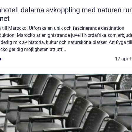
l dalarna avkoppling med naturen runt
net
 till Marocko: Utforska en unik och fascinerande destination
duktion: Marocko är en gnistrande juvel i Nordafrika som erbjud
derlig mix av historia, kultur och natursköna platser. Att flyga til
ko ger dig möjligheten att utf...
n
17 april