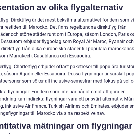
entation av olika flygalternativ
tflyg: Direktflyg är det mest bekväma alternativet för dem som vi
 restiden till Marocko. Det finns regelbundna direktflyg från
äder och större städer runt om i Europa, såsom London, Paris o
 Dessutom erbjuder flygbolag som Royal Air Maroc, Ryanair och
 direktflyg från olika europeiska städer till populära marockans
som Marrakech, Casablanca och Essaouira.
erflyg: Charterflyg erbjuder oftast paketresor till populära turistor
, såsom Agadir eller Essaouira. Dessa flygningar är särskilt po
vatpersoner som söker all inclusive-semestrar med fokus på sol 
ekta flygningar: För dem som inte har något emot att göra en
ndning kan indirekta flygningar vara ett prisvärt alternativ. Må
g, inklusive Air France, Turkish Airlines och Emirates, erbjuder 
ngsflygningar till Marocko via sina respektive nav.
titativa mätningar om flygningar t