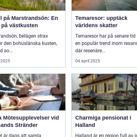
ll på Marstrandsön: En
Temaresor: upptäck
a på västkusten
världens skatter
randsön, belägen strax
Temaresor har på senare tid b
ör den bohuslänska kusten,
en populär trend inom resand
d so...
där resenäre...
 2025
04 april 2025
a Mötesupplevelser vid
Charmiga pensionat i
sands Stränder
Halland
t är dags att samla
Halland är en region full av i