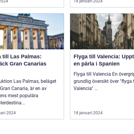
 2024
18 januari 2024
 till Las Palmas:
Flyga till Valencia: Upp
äck Gran Canarias
en pärla i Spanien
Flyga till Valencia En övergripande,
uktion Las Palmas, beläget
grundlig översikt över "flyga t
Gran Canaria, är en av
Valencia" ...
ens mest populära
erdestina...
uari 2024
18 januari 2024