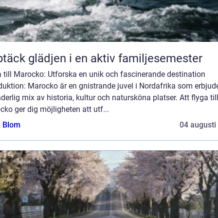
täck glädjen i en aktiv familjesemester
 till Marocko: Utforska en unik och fascinerande destination
duktion: Marocko är en gnistrande juvel i Nordafrika som erbjud
derlig mix av historia, kultur och natursköna platser. Att flyga til
ko ger dig möjligheten att utf...
a Blom
04 augusti