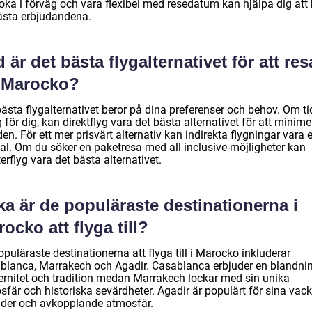
oka i förväg och vara flexibel med resedatum kan hjälpa dig att 
ästa erbjudandena.
 är det bästa flygalternativet för att res
l Marocko?
ästa flygalternativet beror på dina preferenser och behov. Om ti
g för dig, kan direktflyg vara det bästa alternativet för att minime
den. För ett mer prisvärt alternativ kan indirekta flygningar vara e
val. Om du söker en paketresa med all inclusive-möjligheter kan
erflyg vara det bästa alternativet.
ka är de populäraste destinationerna i
ocko att flyga till?
puläraste destinationerna att flyga till i Marocko inkluderar
blanca, Marrakech och Agadir. Casablanca erbjuder en blandni
rnitet och tradition medan Marrakech lockar med sin unika
fär och historiska sevärdheter. Agadir är populärt för sina vack
nder och avkopplande atmosfär.