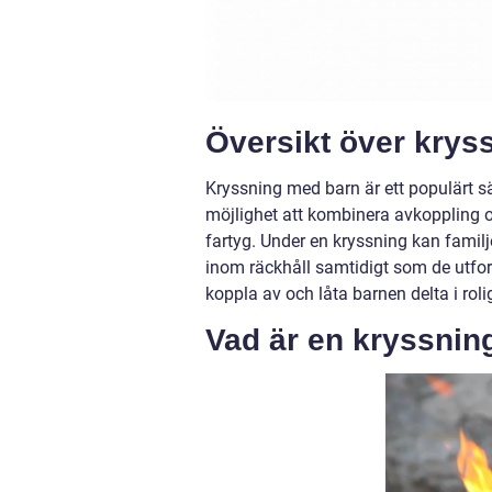
Översikt över krys
Kryssning med barn är ett populärt sät
möjlighet att kombinera avkoppling 
fartyg. Under en kryssning kan familje
inom räckhåll samtidigt som de utfors
koppla av och låta barnen delta i roli
Vad är en kryssnin