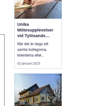
Unika
Mötesupplevelser
vid Tylösands
Stränder
När det är dags att
samla kollegorna,
klienterna eller
branschpartnerna för en
02 januari 2025
konferens är valet av
plats avgörande. En
inspirerande miljö kan
öka kreativiteten, stärka
relationer och bidra till
framgång...