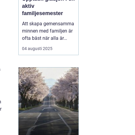
aktiv
familjesemester
Att skapa gemensamma
minnen med familjen är
ofta bäst när alla är
engagerade i aktiviteter
04 augusti 2025
som både utmanar och
underhåller.
En aktiv
familjesemester ger
a
mö...
n
r