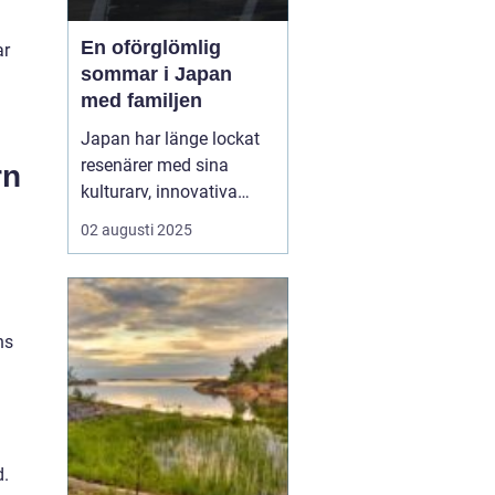
En oförglömlig
ar
sommar i Japan
med familjen
Japan har länge lockat
resenärer med sina
rn
kulturarv, innovativa
städer och slående
02 augusti 2025
landskap. Att planera
en
resa till Japan med barn
kan
vara en underbar ...
ns
d.