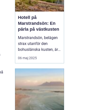
Hotell på
Marstrandsön: En
pärla på västkusten
Marstrandsön, belägen
strax utanför den
bohuslänska kusten, är
a
känd som en av Sveriges
06 maj 2025
mest charmiga och
historiska platser. Ön har
på
en rik historia och en
slående naturlig skönhet,
vilket gör den til...