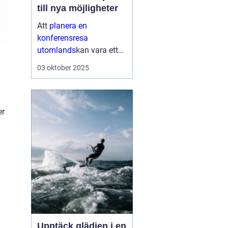
till nya möjligheter
Att
planera en
konferensresa
utomlands
kan vara ett
av de mest spännande
03 oktober 2025
stegen ett företag tar för
att stärka sin närvaro på
den globala scenen...
er
Upptäck glädjen i en