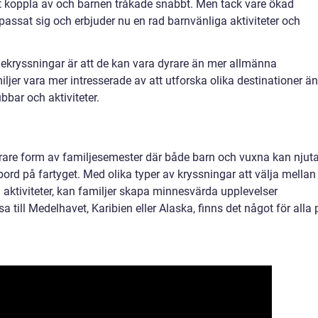
att koppla av och barnen tråkade snabbt. Men tack vare ökad
assat sig och erbjuder nu en rad barnvänliga aktiviteter och
ekryssningar är att de kan vara dyrare än mer allmänna
jer vara mer intresserade av att utforska olika destinationer än
bbar och aktiviteter.
ärare form av familjesemester där både barn och vuxna kan njut
rd på fartyget. Med olika typer av kryssningar att välja mellan
h aktiviteter, kan familjer skapa minnesvärda upplevelser
 till Medelhavet, Karibien eller Alaska, finns det något för alla 