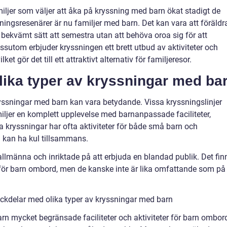
iljer som väljer att åka på kryssning med barn ökat stadigt de
ningsresenärer är nu familjer med barn. Det kan vara att föräldr
 bekvämt sätt att semestra utan att behöva oroa sig för att
essutom erbjuder kryssningen ett brett utbud av aktiviteter och
lket gör det till ett attraktivt alternativ för familjeresor.
lika typer av kryssningar med ba
ryssningar med barn kan vara betydande. Vissa kryssningslinjer
miljer en komplett upplevelse med barnanpassade faciliteter,
 kryssningar har ofta aktiviteter för både små barn och
en kan ha kul tillsammans.
allmänna och inriktade på att erbjuda en blandad publik. Det fin
er för barn ombord, men de kanske inte är lika omfattande som på
ckdelar med olika typer av kryssningar med barn
rn mycket begränsade faciliteter och aktiviteter för barn ombor