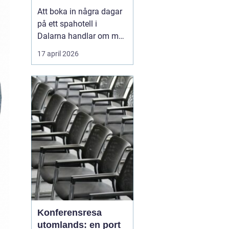
Att boka in några dagar
på ett spahotell i
Dalarna handlar om mer
än varma bad och sköna
17 april 2026
behandlingar. Många
uppskattar
kombinationen av
rofyllda miljöer, genuina
dalabyar, god mat och
tydliga årstider. Fjälluft,
sjöutsikt och brasvärme
skapar tillsa...
Konferensresa
utomlands: en port