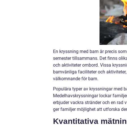
En kryssning med barn är precis som d
semester tillsammans. Det finns olik
och aktiviteter ombord. Vissa kryssn
barnvänliga faciliteter och aktivite
välkomnande för barn.
Populära typer av kryssningar med ba
Medelhavskryssningar lockar familjer
erbjuder vackra stränder och en rad v
ger familjer möjlighet att utforska de
Kvantitativa mätni