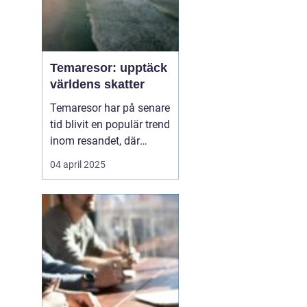
Temaresor: upptäck
världens skatter
Temaresor har på senare
tid blivit en populär trend
inom resandet, där
resenärer får möjlighet
04 april 2025
att fördjupa sig i
specifika intressen eller
passioner medan de
utforskar nya
destinationer. Oavsett
om det handlar om...