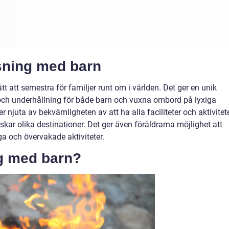
sning med barn
t att semestra för familjer runt om i världen. Det ger en unik
och underhållning för både barn och vuxna ombord på lyxiga
r njuta av bekvämligheten av att ha alla faciliteter och aktivitet
kar olika destinationer. Det ger även föräldrarna möjlighet att
ga och övervakade aktiviteter.
g med barn?