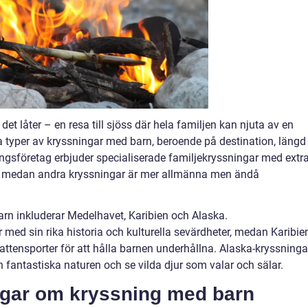
et låter – en resa till sjöss där hela familjen kan njuta av en
a typer av kryssningar med barn, beroende på destination, längd
ingsföretag erbjuder specialiserade familjekryssningar med extr
ter, medan andra kryssningar är mer allmänna men ändå
rn inkluderar Medelhavet, Karibien och Alaska.
 med sin rika historia och kulturella sevärdheter, medan Karibie
attensporter för att hålla barnen underhållna. Alaska-kryssninga
n fantastiska naturen och se vilda djur som valar och sälar.
ngar om kryssning med barn