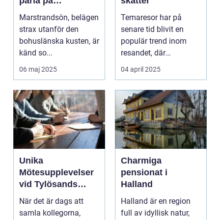
pärla på
skatter
västkusten
Marstrandsön, belägen
Temaresor har på
strax utanför den
senare tid blivit en
bohuslänska kusten, är
populär trend inom
känd so...
resandet, där
resenäre...
06 maj 2025
04 april 2025
Unika
Charmiga
Mötesupplevelser
pensionat i
vid Tylösands
Halland
Stränder
När det är dags att
Halland är en region
samla kollegorna,
full av idyllisk natur,