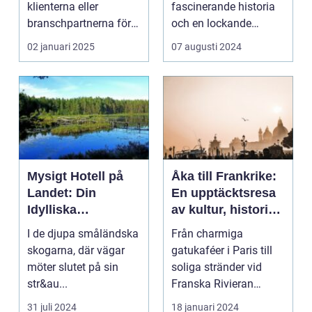
klienterna eller
fascinerande historia
branschpartnerna för
och en lockande
en konfer...
kustlinje. F...
02 januari 2025
07 augusti 2024
Mysigt Hotell på
Åka till Frankrike:
Landet: Din
En upptäcktsresa
Idylliska
av kultur, historia
Tillflyktsort i
och god mat
I de djupa småländska
Från charmiga
Småland
skogarna, där vägar
gatukaféer i Paris till
möter slutet på sin
soliga stränder vid
str&au...
Franska Rivieran
Frankrike erbjuder en
31 juli 2024
18 januari 2024