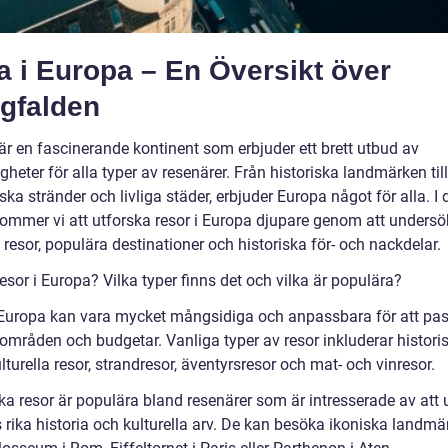
 i Europa – En Översikt över
gfalden
är en fascinerande kontinent som erbjuder ett brett utbud av
gheter för alla typer av resenärer. Från historiska landmärken till
ska stränder och livliga städer, erbjuder Europa något för alla. I
 kommer vi att utforska resor i Europa djupare genom att undersö
 resor, populära destinationer och historiska för- och nackdelar.
esor i Europa? Vilka typer finns det och vilka är populära?
 Europa kan vara mycket mångsidiga och anpassbara för att pas
eområden och budgetar. Vanliga typer av resor inkluderar histori
ulturella resor, strandresor, äventyrsresor och mat- och vinresor.
ka resor är populära bland resenärer som är intresserade av att 
 rika historia och kulturella arv. De kan besöka ikoniska landmä