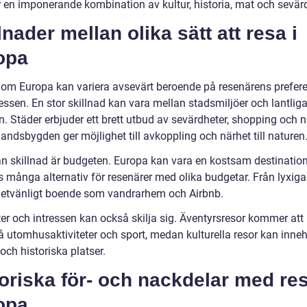
r en imponerande kombination av kultur, historia, mat och sevärd
lnader mellan olika sätt att resa i
opa
nom Europa kan variera avsevärt beroende på resenärens prefer
essen. En stor skillnad kan vara mellan stadsmiljöer och lantlig
 Städer erbjuder ett brett utbud av sevärdheter, shopping och na
andsbygden ger möjlighet till avkoppling och närhet till naturen
n skillnad är budgeten. Europa kan vara en kostsam destinatio
s många alternativ för resenärer med olika budgetar. Från lyxiga
dgetvänligt boende som vandrarhem och Airbnb.
ter och intressen kan också skilja sig. Äventyrsresor kommer att
 utomhusaktiviteter och sport, medan kulturella resor kan innehå
ch historiska platser.
oriska för- och nackdelar med res
opa