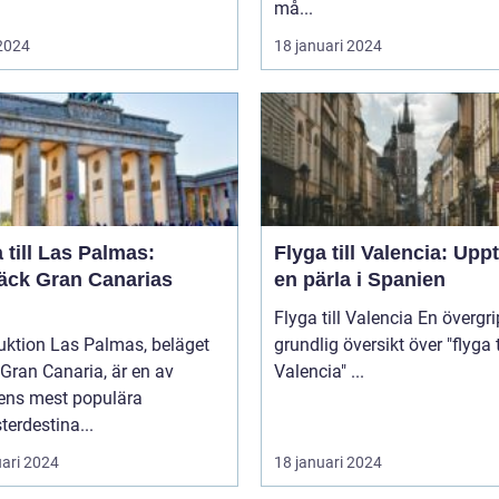
må...
 2024
18 januari 2024
 till Las Palmas:
Flyga till Valencia: Upp
äck Gran Canarias
en pärla i Spanien
Flyga till Valencia En övergripande,
uktion Las Palmas, beläget
grundlig översikt över "flyga t
Gran Canaria, är en av
Valencia" ...
ens mest populära
erdestina...
uari 2024
18 januari 2024