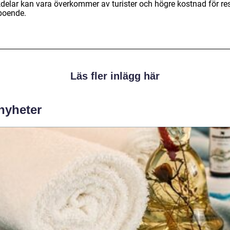
delar kan vara överkommer av turister och högre kostnad för re
boende.
Läs fler inlägg här
 nyheter