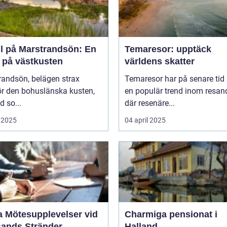
ll på Marstrandsön: En
Temaresor: upptäck
a på västkusten
världens skatter
randsön, belägen strax
Temaresor har på senare tid b
ör den bohuslänska kusten,
en populär trend inom resand
d so...
där resenäre...
 2025
04 april 2025
a Mötesupplevelser vid
Charmiga pensionat i
sands Stränder
Halland