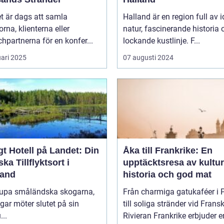
t är dags att samla
Halland är en region full av i
orna, klienterna eller
natur, fascinerande historia 
hpartnerna för en konfer...
lockande kustlinje. F...
uari 2025
07 augusti 2024
t Hotell på Landet: Din
Åka till Frankrike: En
ska Tillflyktsort i
upptäcktsresa av kultur
and
historia och god mat
djupa småländska skogarna,
Från charmiga gatukaféer i 
gar möter slutet på sin
till soliga stränder vid Frans
...
Rivieran Frankrike erbjuder en