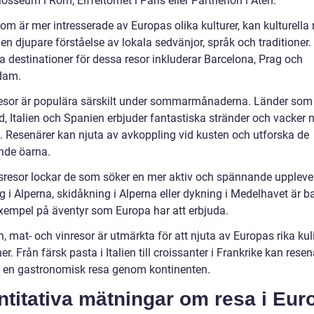
sseum i Rom, Eiffeltornet i Paris eller Parthenon i Aten.
om är mer intresserade av Europas olika kulturer, kan kulturella 
en djupare förståelse av lokala sedvänjor, språk och traditioner.
a destinationer för dessa resor inkluderar Barcelona, Prag och
dam.
esor är populära särskilt under sommarmånaderna. Länder som
, Italien och Spanien erbjuder fantastiska stränder och vacker n
. Resenärer kan njuta av avkoppling vid kusten och utforska de
de öarna.
sresor lockar de som söker en mer aktiv och spännande uppleve
 i Alperna, skidåkning i Alperna eller dykning i Medelhavet är b
xempel på äventyr som Europa har att erbjuda.
n, mat- och vinresor är utmärkta för att njuta av Europas rika kul
ner. Från färsk pasta i Italien till croissanter i Frankrike kan resen
 en gastronomisk resa genom kontinenten.
titativa mätningar om resa i Eur