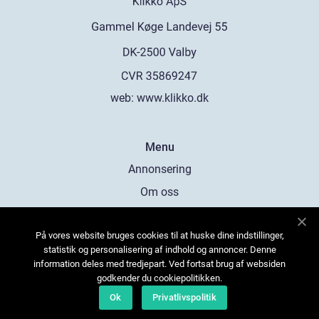
web:
www.klikko.dk
Menu
Annonsering
Om oss
Cookies
På vores website bruges cookies til at huske dine indstillinger,
Kontakta oss
statistik og personalisering af indhold og annoncer. Denne
Sitemap
information deles med tredjepart. Ved fortsat brug af websiden
godkender du cookiepolitikken.
Ok
Privatlivspolitik