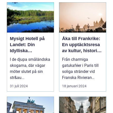
Mysigt Hotell på
Åka till Frankrike:
Landet: Din
En upptäcktsresa
Idylliska
av kultur, historia
Tillflyktsort i
och god mat
I de djupa småländska
Från charmiga
Småland
skogarna, där vägar
gatukaféer i Paris till
möter slutet på sin
soliga stränder vid
str&au...
Franska Rivieran
Frankrike erbjuder en
31 juli 2024
18 januari 2024
må...