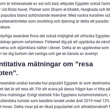
som är intresserade av sol och bad, erbjuder Egypten också fant
r vid Röda havet. Platser som Sharm el-Sheikh, Hurghada och 
 populära bland soltörstande resenärer. Med vackra korallrev oc
attenaktiviteter som snorkling och dykning är detta ett paradis 
lskare.
tyrliga resenärer finns det också möjlighet att utforska Egypten
dskap genom safariresor. Förbered dig på att upptäcka de oänd
erna och stjärnklara nätter i öknen. Detta är en upplevelse som
n tar dig bortom det vanliga och ger en känsla av äventyr.
ntitativa mätningar om ”resa
pten”.
esenärer undrar kanske hur populärt Egypten är som destinatio
rt det är att resa dit. För att svara på dessa frågor kan vi titta p
tiva mätningar. Enligt statistik från Egyptens turistministerium,
 utländska turister som besökte landet under året 2019 med 13%
 innan. Detta visar på en ökad popularitet och attraktionskraft 