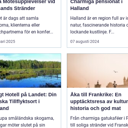
a Mötesupplevelser vid
Charmiga pensionat i
sands Stränder
Halland
t är dags att samla
Halland är en region full av i
orna, klienterna eller
natur, fascinerande historia 
hpartnerna för en konfer...
lockande kustlinje. F...
uari 2025
07 augusti 2024
t Hotell på Landet: Din
Åka till Frankrike: En
ska Tillflyktsort i
upptäcktsresa av kultur
and
historia och god mat
djupa småländska skogarna,
Från charmiga gatukaféer i 
gar möter slutet på sin
till soliga stränder vid Frans