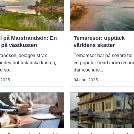
ll på Marstrandsön: En
Temaresor: upptäck
a på västkusten
världens skatter
randsön, belägen strax
Temaresor har på senare tid b
ör den bohuslänska kusten,
en populär trend inom resand
d so...
där resenäre...
 2025
04 april 2025