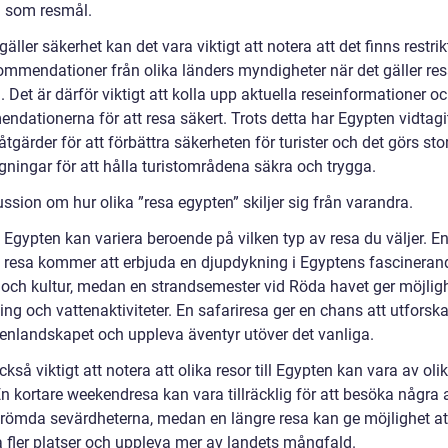
 som resmål.
gäller säkerhet kan det vara viktigt att notera att det finns restrik
ommendationer från olika länders myndigheter när det gäller resa
 Det är därför viktigt att kolla upp aktuella reseinformationer oc
ndationerna för att resa säkert. Trots detta har Egypten vidtagi
gärder för att förbättra säkerheten för turister och det görs sto
gningar för att hålla turistområdena säkra och trygga.
ssion om hur olika ”resa egypten” skiljer sig från varandra.
l Egypten kan variera beroende på vilken typ av resa du väljer. E
ll resa kommer att erbjuda en djupdykning i Egyptens fascineran
 och kultur, medan en strandsemester vid Röda havet ger möjlighe
ng och vattenaktiviteter. En safariresa ger en chans att utforska
kenlandskapet och uppleva äventyr utöver det vanliga.
ckså viktigt att notera att olika resor till Egypten kan vara av oli
n kortare weekendresa kan vara tillräcklig för att besöka några 
römda sevärdheterna, medan en längre resa kan ge möjlighet at
a fler platser och uppleva mer av landets mångfald.