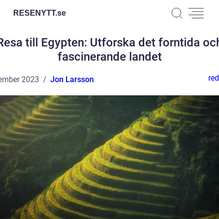
RESENYTT.
se
Resa till Egypten: Utforska det forntida oc
fascinerande landet
red
ember 2023
Jon Larsson