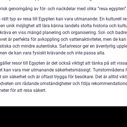
orisk genomgång av för- och nackdelar med olika ”resa egypten”
a rätt typ av resa till Egypten kan vara utmanande. En kulturell r
en unik möjlighet att lära känna landets stolta historia och kult
kräva en viss mängd planering och organisering. Sol- och badreso
vet är perfekta för avkoppling och vattenaktiviteter, men de kan
stiska och mindre autentiska. Safariresor ger en äventyrlig upple
men de kan vara fysiskt krävande och inte passa alla.
gäller resor till Egypten är det också viktigt att tänka på att viss
et kan vara mer utmanande säkerhetsmässigt. Turistområdena 
t sin säkerhet och är oftast trygga för besökare. Det är alltid vikti
dveten om rådande omständigheter och följa rekommendatione
ter för att resa säkert.