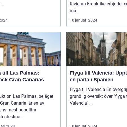
...
Rivieran Frankrike erbjuder en
må...
 2024
18 januari 2024
 till Las Palmas:
Flyga till Valencia: Upp
äck Gran Canarias
en pärla i Spanien
Flyga till Valencia En övergripande,
uktion Las Palmas, beläget
grundlig översikt över "flyga t
Gran Canaria, är en av
Valencia" ...
ens mest populära
erdestina...
uari 2024
18 januari 2024