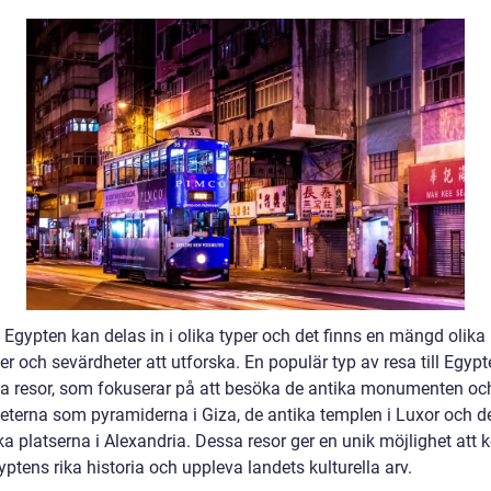
l Egypten kan delas in i olika typer och det finns en mängd olika
ter och sevärdheter att utforska. En populär typ av resa till Egypt
lla resor, som fokuserar på att besöka de antika monumenten oc
eterna som pyramiderna i Giza, de antika templen i Luxor och d
ska platserna i Alexandria. Dessa resor ger en unik möjlighet at
ptens rika historia och uppleva landets kulturella arv.