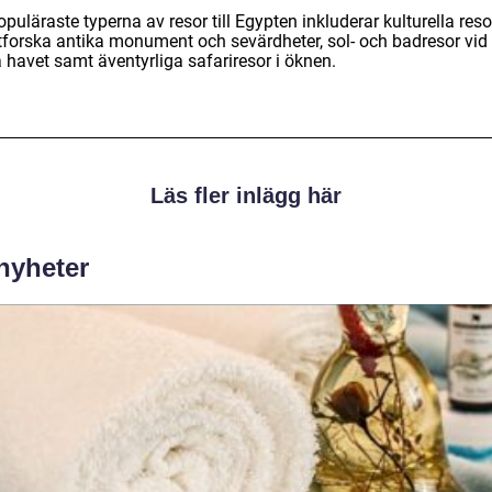
puläraste typerna av resor till Egypten inkluderar kulturella reso
utforska antika monument och sevärdheter, sol- och badresor vid
 havet samt äventyrliga safariresor i öknen.
Läs fler inlägg här
 nyheter