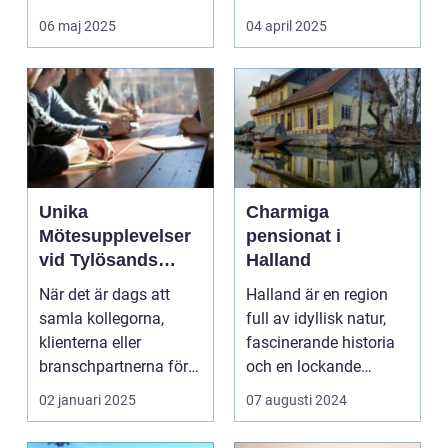
resenäre...
06 maj 2025
04 april 2025
Unika
Charmiga
Mötesupplevelser
pensionat i
vid Tylösands
Halland
Stränder
När det är dags att
Halland är en region
samla kollegorna,
full av idyllisk natur,
klienterna eller
fascinerande historia
branschpartnerna för
och en lockande
en konfer...
kustlinje. F...
02 januari 2025
07 augusti 2024