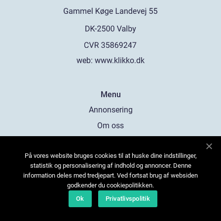
web:
www.klikko.dk
Menu
Annonsering
Om oss
Cookies
På vores website bruges cookies til at huske dine indstillinger,
Kontakta oss
statistik og personalisering af indhold og annoncer. Denne
Sitemap
information deles med tredjepart. Ved fortsat brug af websiden
godkender du cookiepolitikken.
Ok
Privatlivspolitik