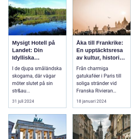
Mysigt Hotell på
Åka till Frankrike:
Landet: Din
En upptäcktsresa
Idylliska
av kultur, historia
Tillflyktsort i
och god mat
I de djupa småländska
Från charmiga
Småland
skogarna, där vägar
gatukaféer i Paris till
möter slutet på sin
soliga stränder vid
str&au...
Franska Rivieran
Frankrike erbjuder en
31 juli 2024
18 januari 2024
må...