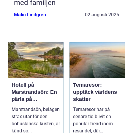
med familjen
Malin Lindgren
02 augusti 2025
Hotell på
Temaresor:
Marstrandsön: En
upptäck världens
pärla på
skatter
västkusten
Marstrandsön, belägen
Temaresor har på
strax utanför den
senare tid blivit en
bohuslänska kusten, är
populär trend inom
känd so...
resandet, där