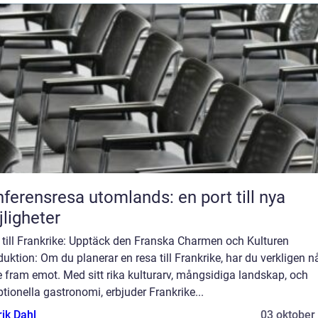
ferensresa utomlands: en port till nya
ligheter
 till Frankrike: Upptäck den Franska Charmen och Kulturen
duktion: Om du planerar en resa till Frankrike, har du verkligen n
e fram emot. Med sitt rika kulturarv, mångsidiga landskap, och
tionella gastronomi, erbjuder Frankrike...
rik Dahl
03 oktober