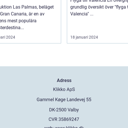
Flyga till Valencia En övergripande,
uktion Las Palmas, beläget
grundlig översikt över "flyga t
Gran Canaria, är en av
Valencia" ...
ens mest populära
erdestina...
uari 2024
18 januari 2024
Adress