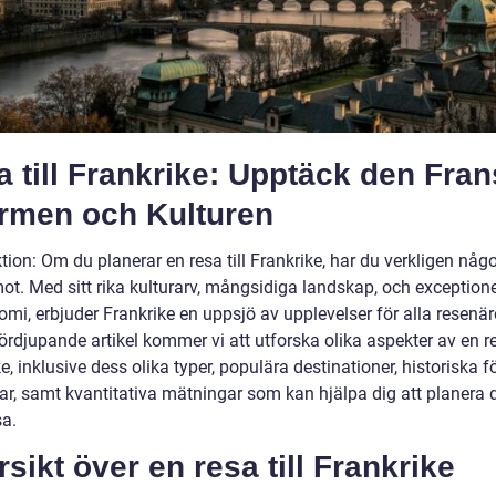
 till Frankrike: Upptäck den Fra
rmen och Kulturen
tion: Om du planerar en resa till Frankrike, har du verkligen någo
ot. Med sitt rika kulturarv, mångsidiga landskap, och exceptione
mi, erbjuder Frankrike en uppsjö av upplevelser för alla resenäre
rdjupande artikel kommer vi att utforska olika aspekter av en res
e, inklusive dess olika typer, populära destinationer, historiska f
ar, samt kvantitativa mätningar som kan hjälpa dig att planera 
a.
sikt över en resa till Frankrike