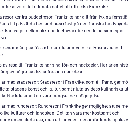
undresa vara det ultimata sättet att utforska Frankrike.
a resor kontra budgetresor: Frankrike har allt från lyxiga femstjä
 Paris till prisvärda bed and breakfast på den franska landsbygd
er kan välja mellan olika budgetnivåer beroende på sina egna
ser.
k genomgång av för- och nackdelar med olika typer av resor till
ke
p av resa till Frankrike har sina för- och nackdelar. Här är en hist
ng av några av dessa för- och nackdelar:
lar med stadsresor: Stadsresor i Frankrike, som till Paris, ger mö
täcka stadens konst och kultur, samt njuta av dess kulinariska u
liv. Nackdelarna kan vara trängsel och höga priser.
lar med rundresor: Rundresor i Frankrike ger möjlighet att se me
 olika kulturer och landskap. Det kan vara mer kostsamt och
vande än en stadsresa, men erbjuder en mer omfattande uppleve