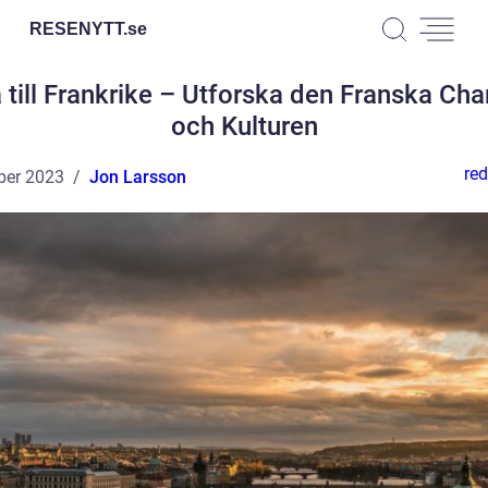
RESENYTT.
se
 till Frankrike – Utforska den Franska Ch
och Kulturen
red
ber 2023
Jon Larsson