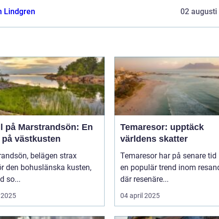
n Lindgren
02 augusti
ll på Marstrandsön: En
Temaresor: upptäck
a på västkusten
världens skatter
randsön, belägen strax
Temaresor har på senare tid b
ör den bohuslänska kusten,
en populär trend inom resand
d so...
där resenäre...
 2025
04 april 2025