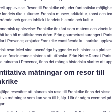
rell upplevelse: Resor till Frankrike erbjuder fantastiska möjlighet
v landets rika kulturarv. Franska museer, arkitektur, konst och tea
römda och ger en inblick i landets historia och kultur.
ronomisk upplevelse: Frankrike är känt som matens och vinets l
hit kan bli matälskarens dröm. Från gourmetrestauranger i Paris 
ar i Provence, erbjuder Frankrike enastående kulinariska uppleve
orisk resa: Med sina tusenåriga byggnader och historiska platser
e en fascinerande historia att utforska. Från Notre-Dame i Paris t
a ruinerna i Provence, finns det många historiska skatter att up
titativa mätningar om resor till
nkrike
hjälpa resenärer att planera sin resa till Frankrike finns det vissa
ativa mätningar som kan vara till hjälp. Här är några exempel p
ar: