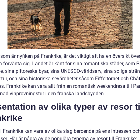
som är nyfiken på Frankrike, är det viktigt att ha en översikt öve
 förvänta sig. Landet är känt för sina romantiska städer, som P
, sina pittoreska byar, sina UNESCO-världsarv, sina soliga strän
Azur, och sina historiska sevärdheter såsom Eiffeltornet och Châ
es. Frankrike kan vara allt från en romantisk weekendresa till Pari
nad vinprovningstur i den franska landsbygden.
entation av olika typer av resor ti
nkrike
ll Frankrike kan vara av olika slag beroende på ens intressen oc
ser. Här är några av de populära typerna av resor till Frankrike: