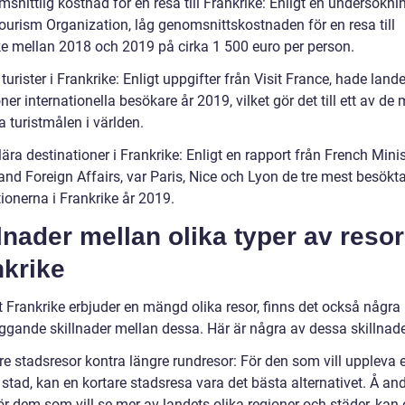
snittlig kostnad för en resa till Frankrike: Enligt en undersökni
ourism Organization, låg genomsnittskostnaden för en resa till
ke mellan 2018 och 2019 på cirka 1 500 euro per person.
 turister i Frankrike: Enligt uppgifter från Visit France, hade land
ner internationella besökare år 2019, vilket gör det till ett av de
 turistmålen i världen.
ära destinationer i Frankrike: Enligt en rapport från French Minis
and Foreign Affairs, var Paris, Nice och Lyon de tre mest besökt
ionerna i Frankrike år 2019.
lnader mellan olika typer av resor 
nkrike
t Frankrike erbjuder en mängd olika resor, finns det också några
ggande skillnader mellan dessa. Här är några av dessa skillnade
re stadsresor kontra längre rundresor: För den som vill uppleva 
 stad, kan en kortare stadsresa vara det bästa alternativet. Å an
ör dem som vill se mer av landets olika regioner och städer, kan