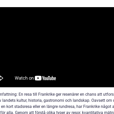
ttning: En resa till Frankrike ger resenärer en chans att utfors
v landets kultur, historia, gastronomi och landskap. Oavsett om 
 en kort stadsresa eller en längre rundresa, har Frankrike något a
för alla. Genom att förstå olika typer av resor, kvantitativa mätn