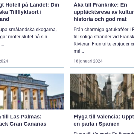
t Hotell på Landet: Din
Åka till Frankrike: En
ska Tillflyktsort i
upptäcktsresa av kultur
and
historia och god mat
djupa småländska skogarna,
Från charmiga gatukaféer i 
gar möter slutet på sin
till soliga stränder vid Frans
...
Rivieran Frankrike erbjuder en
må...
 2024
18 januari 2024
 till Las Palmas:
Flyga till Valencia: Upp
äck Gran Canarias
en pärla i Spanien