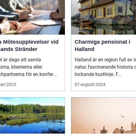
a Mötesupplevelser vid
Charmiga pensionat i
sands Stränder
Halland
t är dags att samla
Halland är en region full av i
orna, klienterna eller
natur, fascinerande historia 
hpartnerna för en konfer...
lockande kustlinje. F...
uari 2025
07 augusti 2024