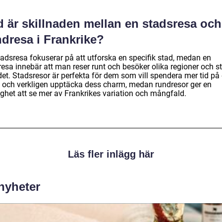
d är skillnaden mellan en stadsresa och
dresa i Frankrike?
tadsresa fokuserar på att utforska en specifik stad, medan en
resa innebär att man reser runt och besöker olika regioner och s
det. Stadsresor är perfekta för dem som vill spendera mer tid på
s och verkligen upptäcka dess charm, medan rundresor ger en
ighet att se mer av Frankrikes variation och mångfald.
Läs fler inlägg här
 nyheter