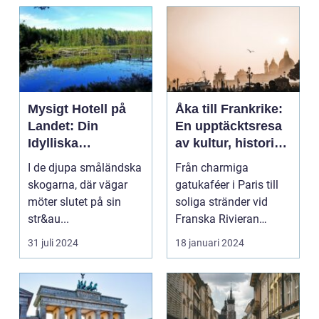
Mysigt Hotell på
Åka till Frankrike:
Landet: Din
En upptäcktsresa
Idylliska
av kultur, historia
Tillflyktsort i
och god mat
I de djupa småländska
Från charmiga
Småland
skogarna, där vägar
gatukaféer i Paris till
möter slutet på sin
soliga stränder vid
str&au...
Franska Rivieran
Frankrike erbjuder en
31 juli 2024
18 januari 2024
må...