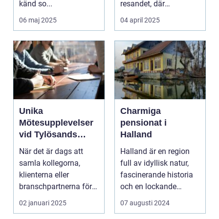
känd so...
resandet, där
resenäre...
06 maj 2025
04 april 2025
Unika
Charmiga
Mötesupplevelser
pensionat i
vid Tylösands
Halland
Stränder
När det är dags att
Halland är en region
samla kollegorna,
full av idyllisk natur,
klienterna eller
fascinerande historia
branschpartnerna för
och en lockande
en konfer...
kustlinje. F...
02 januari 2025
07 augusti 2024