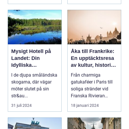
Mysigt Hotell på
Åka till Frankrike:
Landet: Din
En upptäcktsresa
Idylliska
av kultur, historia
Tillflyktsort i
och god mat
I de djupa småländska
Från charmiga
Småland
skogarna, där vägar
gatukaféer i Paris till
möter slutet på sin
soliga stränder vid
str&au...
Franska Rivieran
Frankrike erbjuder en
31 juli 2024
18 januari 2024
må...