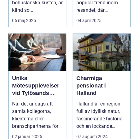
bohuslänska kusten, är
populär trend inom
känd so...
resandet, där
resenäre...
06 maj 2025
04 april 2025
Unika
Charmiga
Mötesupplevelser
pensionat i
vid Tylösands
Halland
Stränder
När det är dags att
Halland är en region
samla kollegorna,
full av idyllisk natur,
klienterna eller
fascinerande historia
branschpartnerna för
och en lockande
en konfer...
kustlinje. F...
02 januari 2025
07 augusti 2024