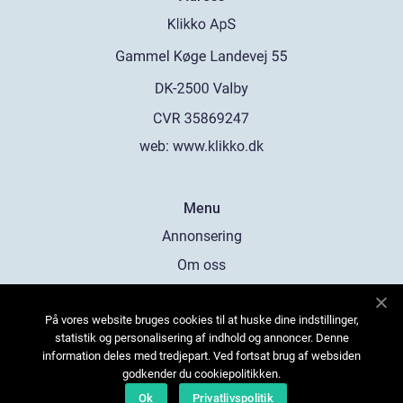
web:
www.klikko.dk
Menu
Annonsering
Om oss
Cookies
På vores website bruges cookies til at huske dine indstillinger,
Kontakta oss
statistik og personalisering af indhold og annoncer. Denne
Sitemap
information deles med tredjepart. Ved fortsat brug af websiden
godkender du cookiepolitikken.
Ok
Privatlivspolitik