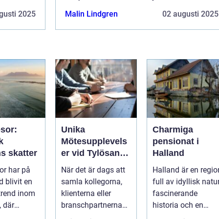
gusti 2025
Malin Lindgren
02 augusti 2025
sor:
Unika
Charmiga
k
Mötesupplevels
pensionat i
s skatter
er vid Tylösands
Halland
Stränder
r har på
När det är dags att
Halland är en regio
d blivit en
samla kollegorna,
full av idyllisk natur
trend inom
klienterna eller
fascinerande
, där
branschpartnerna
historia och en
..
för en konfer...
lockande kustlinje.