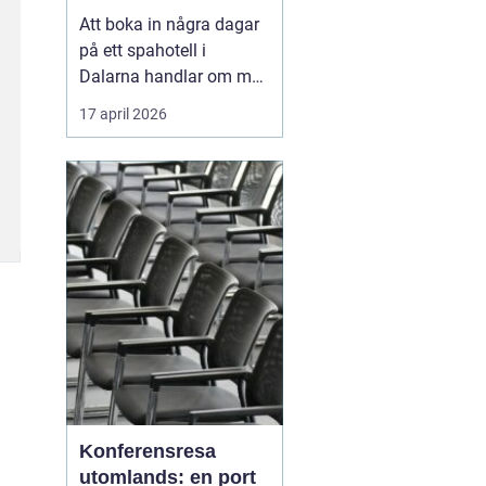
Att boka in några dagar
på ett spahotell i
Dalarna handlar om mer
än varma bad och sköna
17 april 2026
behandlingar. Många
uppskattar
kombinationen av
rofyllda miljöer, genuina
dalabyar, god mat och
tydliga årstider. Fjälluft,
sjöutsikt och brasvärme
skapar tillsa...
Konferensresa
utomlands: en port