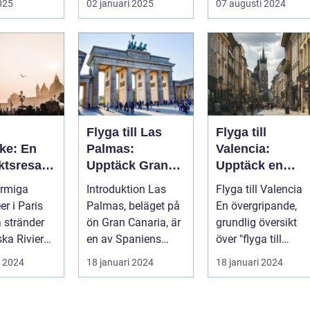
2025
02 januari 2025
07 augusti 2024
F...
Flyga till Las
Flyga till
ke: En
Palmas:
Valencia:
ktsresa
Upptäck Gran
Upptäck en
ur,
Canarias pärla
pärla i Spanien
armiga
Introduktion Las
Flyga till Valencia
a och god
r i Paris
Palmas, beläget på
En övergripande,
ga stränder
ön Gran Canaria, är
grundlig översikt
ska Rivieran
en av Spaniens
över "flyga till
e erbjuder
mest populära
Valencia" ...
i 2024
18 januari 2024
18 januari 2024
semesterdestina...