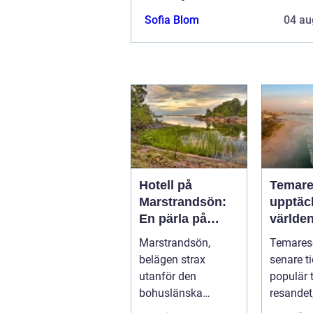
Sofia Blom
04 au
Hotell på
Temare
Marstrandsön:
upptäc
En pärla på
världen
västkusten
Marstrandsön,
Temareso
belägen strax
senare ti
utanför den
populär 
bohuslänska
resandet
kusten, är känd so...
resenäre.