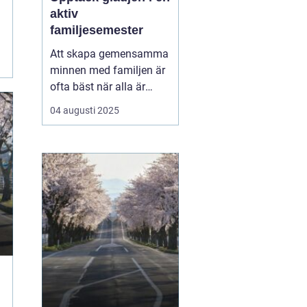
aktiv
familjesemester
Att skapa gemensamma
minnen med familjen är
ofta bäst när alla är
engagerade i aktiviteter
04 augusti 2025
som både utmanar och
underhåller.
En aktiv
familjesemester ger
mö...