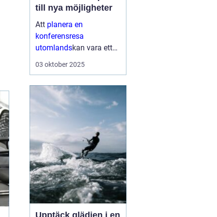
till nya möjligheter
Att
planera en
konferensresa
utomlands
kan vara ett
av de mest spännande
03 oktober 2025
stegen ett företag tar för
att stärka sin närvaro på
den globala scenen...
Upptäck glädjen i en