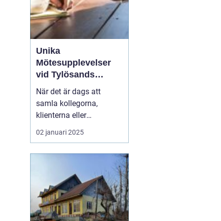
Unika
Mötesupplevelser
vid Tylösands
Stränder
När det är dags att
samla kollegorna,
klienterna eller
branschpartnerna för en
02 januari 2025
konferens är valet av
plats avgörande. En
inspirerande miljö kan
öka kreativiteten, stärka
relationer och bidra till
framgång...