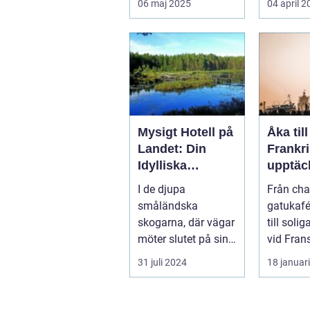
06 maj 2025
04 april 
Mysigt Hotell på
Åka till
Landet: Din
Frankri
Idylliska
upptäc
Tillflyktsort i
av kult
I de djupa
Från ch
Småland
histori
småländska
gatukafée
mat
skogarna, där vägar
till soli
möter slutet på sin
vid Fran
str&au...
Frankrik
31 juli 2024
18 januar
en må...