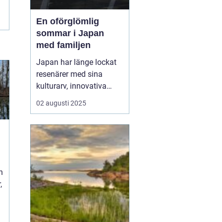
En oförglömlig
sommar i Japan
med familjen
Japan har länge lockat
resenärer med sina
kulturarv, innovativa
städer och slående
02 augusti 2025
landskap. Att planera
en
resa till Japan med barn
kan
vara en underbar ...
n
,