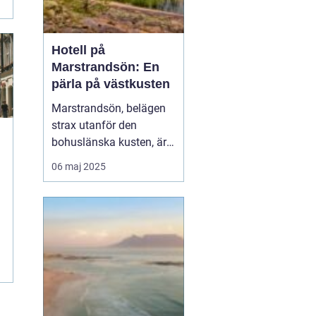
Hotell på
Marstrandsön: En
pärla på västkusten
Marstrandsön, belägen
strax utanför den
bohuslänska kusten, är
känd som en av Sveriges
06 maj 2025
mest charmiga och
historiska platser. Ön har
en rik historia och en
slående naturlig skönhet,
vilket gör den til...