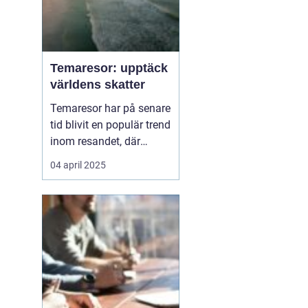
Temaresor: upptäck
världens skatter
Temaresor har på senare
tid blivit en populär trend
inom resandet, där
resenärer får möjlighet
04 april 2025
att fördjupa sig i
specifika intressen eller
passioner medan de
utforskar nya
destinationer. Oavsett
om det handlar om...