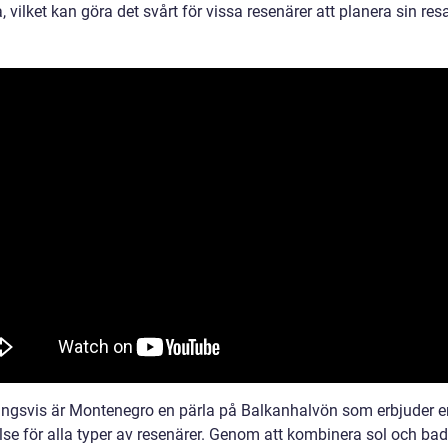
, vilket kan göra det svårt för vissa resenärer att planera sin res
ingsvis är Montenegro en pärla på Balkanhalvön som erbjuder e
lse för alla typer av resenärer. Genom att kombinera sol och bad