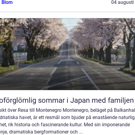
a Blom
04 augusti
oförglömlig sommar i Japan med familjen
sikt över Resa till Montenegro Montenegro, beläget på Balkanha
driatiska havet, är ett resmål som bjuder på enastående naturlig
et, rik historia och fascinerande kultur. Med sin imponerande
inje, dramatiska bergformationer och ...