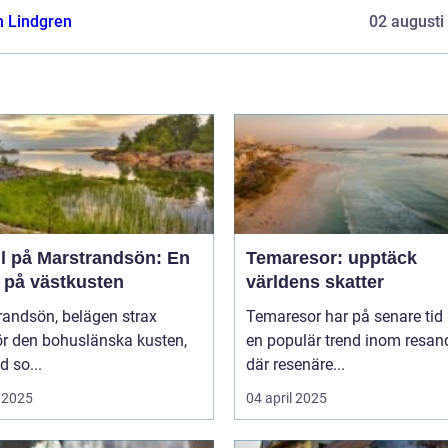
n Lindgren
02 augusti
ll på Marstrandsön: En
Temaresor: upptäck
a på västkusten
världens skatter
randsön, belägen strax
Temaresor har på senare tid b
ör den bohuslänska kusten,
en populär trend inom resand
d so...
där resenäre...
 2025
04 april 2025