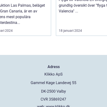
uktion Las Palmas, beläget
grundlig översikt över "flyga t
Gran Canaria, är en av
Valencia" ...
ens mest populära
erdestina...
uari 2024
18 januari 2024
Adress
web:
www.klikko.dk