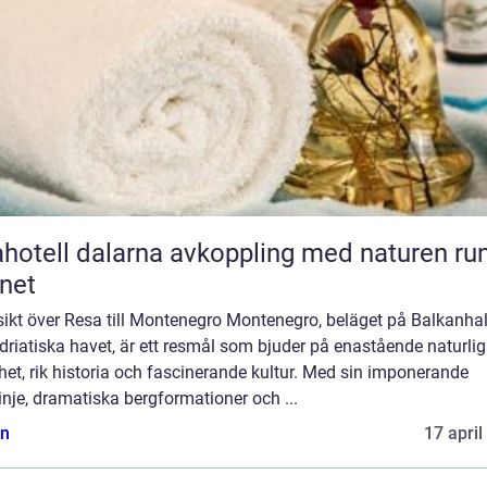
l dalarna avkoppling med naturen runt
net
sikt över Resa till Montenegro Montenegro, beläget på Balkanha
driatiska havet, är ett resmål som bjuder på enastående naturlig
et, rik historia och fascinerande kultur. Med sin imponerande
inje, dramatiska bergformationer och ...
n
17 april