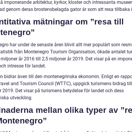
å imponerande arkitektur, kyrkor, kloster och intressanta museer
d genom deras brostensbelagda gator är som att resa tillbaka i
titativa mätningar om ”resa till
tenegro”
gro har under de senaste åren blivit allt mer populärt som resm
tatistik från Montenegro Tourism Organisation, ökade antalet tur
 miljoner år 2016 till 2,5 miljoner år 2019. Det visar på en impo
 och intresse för landet.
n bidrar även till den montenegrinska ekonomin. Enligt en rappo
ravel and Tourism Council (WTTC), uppgick turismens bidrag till 
r 2019. Det visar på turismens betydelse för landet och dess
ska utveckling.
lnaderna mellan olika typer av ”r
 Montenegro”