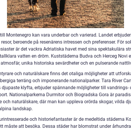
 till Montenegro kan vara underbar och varierad. Landet erbjuder
 resor, beroende på resenärens intressen och preferenser. För so
siaster är det vackra Adriatiska havet med sina spektakulära st
stallklara vatten en dröm. Kuststäderna Budva och Herceg Novi e
g atmosfär, unika historiska sevärdheter och en pulserande nattli
tyrare och naturälskare finns det otaliga möjligheter att utforsk
 bergiga terräng och imponerande nationalparker. Tara River Ca
 djupaste klyfta, erbjuder spännande möjligheter till vandrings-
port. Nationalparkerna Durmitor och Biogradska Gora är paradis
e och naturälskare, där man kan uppleva orörda skogar, vilda dj
alpina landskap.
turintresserade och historiefantaster är de medeltida städerna K
ett måste att besöka. Dessa städer har blomstrat under århundr