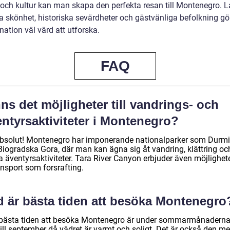
 och kultur kan man skapa den perfekta resan till Montenegro. 
a skönhet, historiska sevärdheter och gästvänliga befolkning gör 
nation väl värd att utforska.
FAQ
ns det möjligheter till vandrings- och
ntyrsaktiviteter i Montenegro?
absolut! Montenegro har imponerande nationalparker som Durmi
Biogradska Gora, där man kan ägna sig åt vandring, klättring oc
 äventyrsaktiviteter. Tara River Canyon erbjuder även möjligheter
ensport som forsrafting.
d är bästa tiden att besöka Montenegro
bästa tiden att besöka Montenegro är under sommarmånaderna
till september då vädret är varmt och soligt. Det är också den me