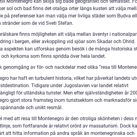
till Montenegro kan skilja sig både geografiskt och tematiskt. F
r sol och bad finns det otaliga orter längs kusten att välja mell
e på preferenser kan man välja mer livliga städer som Budva el
a stränder som de vid Sveti Stefan.
rälskare finns möjligheten att välja mellan äventyr i nationalpa
dring i bergen, eller avkoppling vid sjöar som Skadar och Ohrid.
lla aspekten kan utforskas genom besök i de många historiska s
n och kyrkorna som finns spridda över hela landet.
sk genomgång av för- och nackdelar med olika ”resa till Montene
ro har haft en turbulent historia, vilket har påverkat landets ut
stdestination. Tidigare under Jugoslavien var landet relativt
gängligt för utländska turister. Men efter självständigheten år 20
gro gjort stora framsteg inom turistsektorn och marknadsför si
 spännande och unikt resmål.
l med att resa till Montenegro är den otroliga skönheten i dess 
tlinje, som fortfarande är relativt orörd av massaturism. Dock k
årt att hitta information på andra språk än montenegrinska och