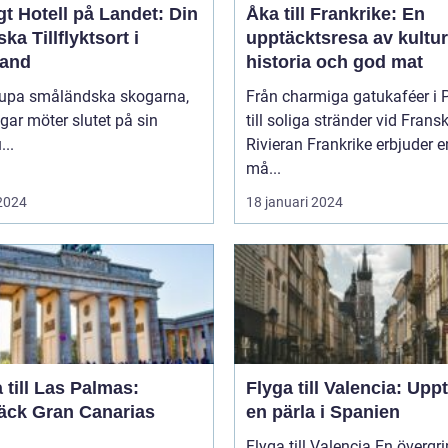
t Hotell på Landet: Din
Åka till Frankrike: En
ska Tillflyktsort i
upptäcktsresa av kultur
and
historia och god mat
djupa småländska skogarna,
Från charmiga gatukaféer i 
gar möter slutet på sin
till soliga stränder vid Frans
...
Rivieran Frankrike erbjuder en
må...
 2024
18 januari 2024
 till Las Palmas:
Flyga till Valencia: Upp
äck Gran Canarias
en pärla i Spanien
Flyga till Valencia En övergripande,