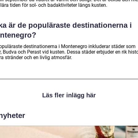
ära tiden för sol- och badaktiviteter längs kusten.
ka är de populäraste destinationerna i
ntenegro?
opuläraste destinationerna i Montenegro inkluderar städer som
, Budva och Perast vid kusten. Dessa städer erbjuder en rik histo
a stränder och en livlig atmosfär.
Läs fler inlägg här
 nyheter