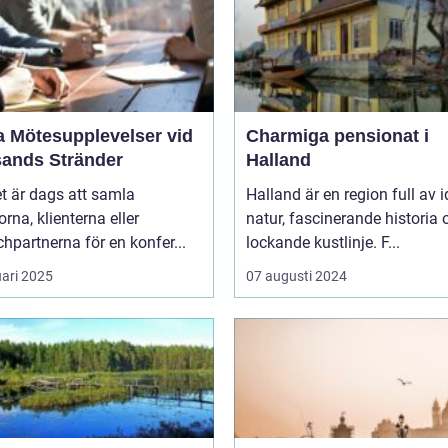
a Mötesupplevelser vid
Charmiga pensionat i
sands Stränder
Halland
t är dags att samla
Halland är en region full av i
orna, klienterna eller
natur, fascinerande historia 
hpartnerna för en konfer...
lockande kustlinje. F...
uari 2025
07 augusti 2024