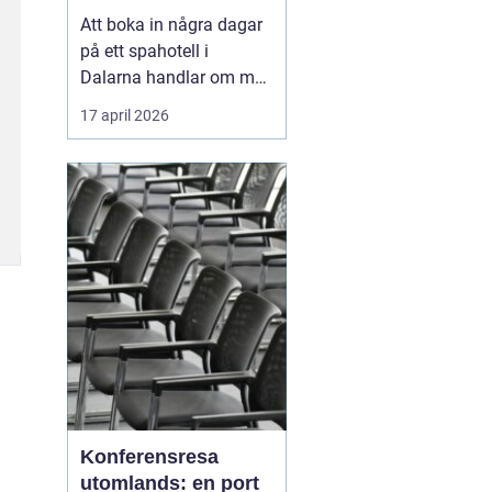
Att boka in några dagar
på ett spahotell i
Dalarna handlar om mer
än varma bad och sköna
17 april 2026
behandlingar. Många
uppskattar
kombinationen av
rofyllda miljöer, genuina
dalabyar, god mat och
tydliga årstider. Fjälluft,
sjöutsikt och brasvärme
skapar tillsa...
Konferensresa
utomlands: en port