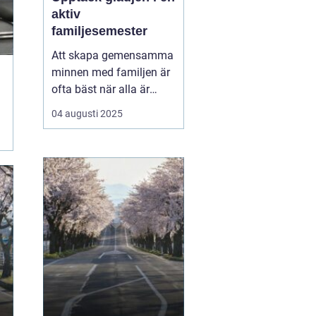
aktiv
familjesemester
Att skapa gemensamma
minnen med familjen är
ofta bäst när alla är
engagerade i aktiviteter
04 augusti 2025
som både utmanar och
underhåller.
En aktiv
familjesemester ger
mö...