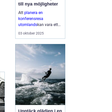
till nya möjligheter
Att
planera en
konferensresa
utomlands
kan vara ett
av de mest spännande
03 oktober 2025
stegen ett företag tar för
att stärka sin närvaro på
den globala scenen...
Upptäck glädjen i en