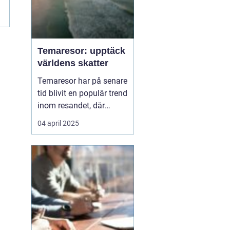
Temaresor: upptäck
världens skatter
Temaresor har på senare
tid blivit en populär trend
inom resandet, där
resenärer får möjlighet
04 april 2025
att fördjupa sig i
specifika intressen eller
passioner medan de
utforskar nya
destinationer. Oavsett
om det handlar om...