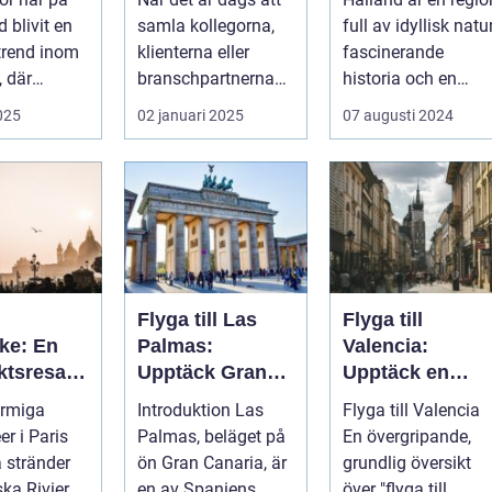
d blivit en
samla kollegorna,
full av idyllisk natur
trend inom
klienterna eller
fascinerande
, där
branschpartnerna
historia och en
..
för en konfer...
lockande kustlinje.
2025
02 januari 2025
07 augusti 2024
F...
Flyga till Las
Flyga till
ke: En
Palmas:
Valencia:
ktsresa
Upptäck Gran
Upptäck en
ur,
Canarias pärla
pärla i Spanien
armiga
Introduktion Las
Flyga till Valencia
a och god
r i Paris
Palmas, beläget på
En övergripande,
ga stränder
ön Gran Canaria, är
grundlig översikt
ska Rivieran
en av Spaniens
över "flyga till