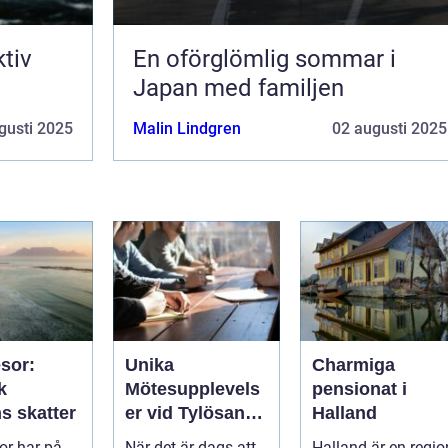
ktiv
En oförglömlig sommar i
Japan med familjen
gusti 2025
Malin Lindgren
02 augusti 2025
sor:
Unika
Charmiga
k
Mötesupplevels
pensionat i
s skatter
er vid Tylösands
Halland
Stränder
r har på
När det är dags att
Halland är en regio