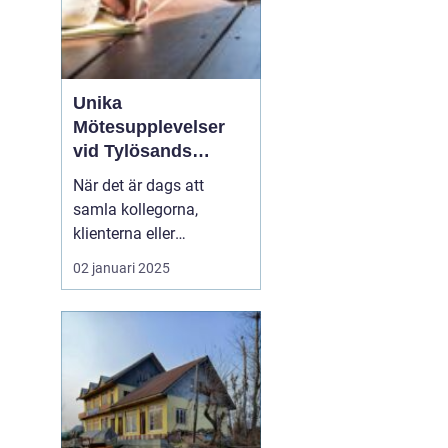
Unika
Mötesupplevelser
vid Tylösands
Stränder
När det är dags att
samla kollegorna,
klienterna eller
branschpartnerna för en
02 januari 2025
konferens är valet av
plats avgörande. En
inspirerande miljö kan
öka kreativiteten, stärka
relationer och bidra till
framgång...