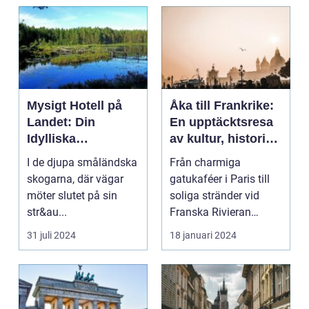
Mysigt Hotell på
Åka till Frankrike:
Landet: Din
En upptäcktsresa
Idylliska
av kultur, historia
Tillflyktsort i
och god mat
I de djupa småländska
Från charmiga
Småland
skogarna, där vägar
gatukaféer i Paris till
möter slutet på sin
soliga stränder vid
str&au...
Franska Rivieran
Frankrike erbjuder en
31 juli 2024
18 januari 2024
må...