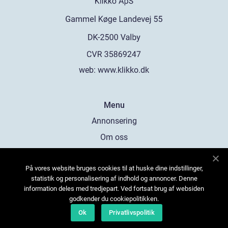
web:
www.klikko.dk
Menu
Annonsering
Om oss
Cookies
På vores website bruges cookies til at huske dine indstillinger,
Kontakta oss
statistik og personalisering af indhold og annoncer. Denne
Sitemap
information deles med tredjepart. Ved fortsat brug af websiden
godkender du cookiepolitikken.
Ok
Privatlivspolitik