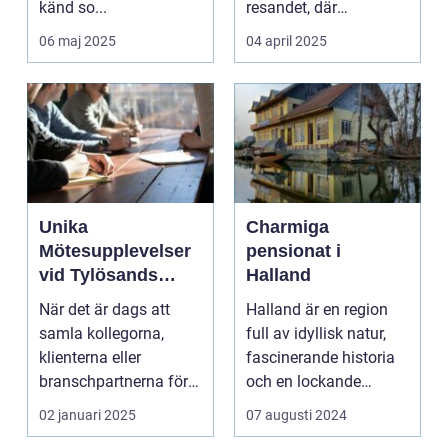
känd so...
resandet, där
resenäre...
06 maj 2025
04 april 2025
Unika
Charmiga
Mötesupplevelser
pensionat i
vid Tylösands
Halland
Stränder
När det är dags att
Halland är en region
samla kollegorna,
full av idyllisk natur,
klienterna eller
fascinerande historia
branschpartnerna för
och en lockande
en konfer...
kustlinje. F...
02 januari 2025
07 augusti 2024