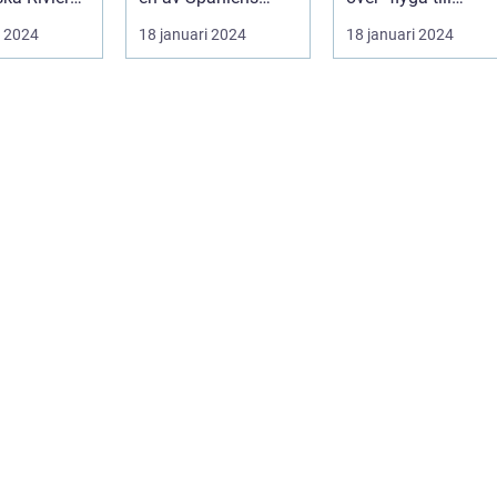
e erbjuder
mest populära
Valencia" ...
i 2024
18 januari 2024
18 januari 2024
semesterdestina...