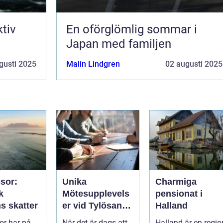
ktiv
En oförglömlig sommar i
Japan med familjen
gusti 2025
Malin Lindgren
02 augusti 2025
sor:
Unika
Charmiga
k
Mötesupplevels
pensionat i
s skatter
er vid Tylösands
Halland
Stränder
r har på
När det är dags att
Halland är en regio