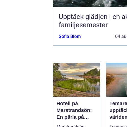
Upptäck glädjen i en a
familjesemester
Sofia Blom
04 au
Hotell på
Temare
Marstrandsön:
upptäc
En pärla på
världen
västkusten
Marstrandsön,
Temareso