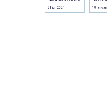
str&au...
Frankrik
31 juli 2024
18 januar
en må...