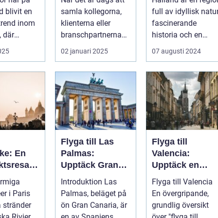
d blivit en
samla kollegorna,
full av idyllisk natur
trend inom
klienterna eller
fascinerande
, där
branschpartnerna
historia och en
..
för en konfer...
lockande kustlinje.
2025
02 januari 2025
07 augusti 2024
F...
Flyga till Las
Flyga till
ke: En
Palmas:
Valencia:
ktsresa
Upptäck Gran
Upptäck en
ur,
Canarias pärla
pärla i Spanien
armiga
Introduktion Las
Flyga till Valencia
a och god
r i Paris
Palmas, beläget på
En övergripande,
ga stränder
ön Gran Canaria, är
grundlig översikt
ska Rivieran
en av Spaniens
över "flyga till