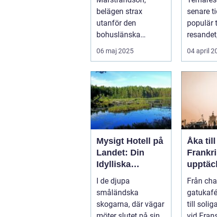
belägen strax
senare ti
utanför den
populär 
bohuslänska
resandet
kusten, är känd so...
resenäre.
06 maj 2025
04 april 
Mysigt Hotell på
Åka till
Landet: Din
Frankri
Idylliska
upptäc
Tillflyktsort i
av kult
I de djupa
Från ch
Småland
histori
småländska
gatukafée
mat
skogarna, där vägar
till soli
möter slutet på sin
vid Fran