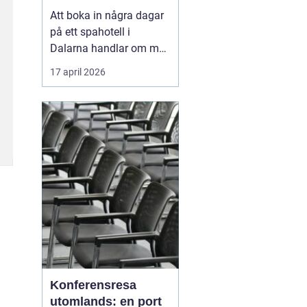
Att boka in några dagar
på ett spahotell i
Dalarna handlar om mer
än varma bad och sköna
17 april 2026
behandlingar. Många
uppskattar
kombinationen av
rofyllda miljöer, genuina
dalabyar, god mat och
tydliga årstider. Fjälluft,
sjöutsikt och brasvärme
skapar tillsa...
Konferensresa
utomlands: en port