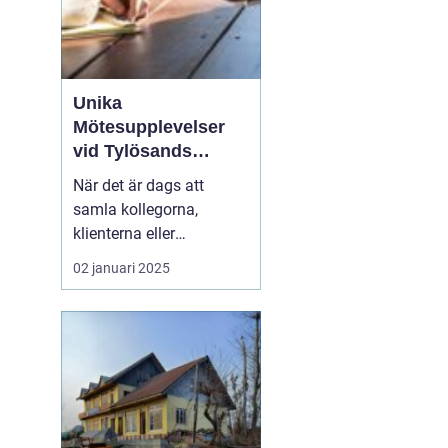
Unika
Mötesupplevelser
vid Tylösands
Stränder
När det är dags att
samla kollegorna,
klienterna eller
branschpartnerna för en
02 januari 2025
konferens är valet av
plats avgörande. En
inspirerande miljö kan
öka kreativiteten, stärka
relationer och bidra till
framgång...