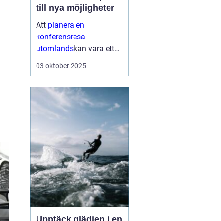
till nya möjligheter
Att
planera en
konferensresa
utomlands
kan vara ett
av de mest spännande
03 oktober 2025
stegen ett företag tar för
att stärka sin närvaro på
den globala scenen...
Upptäck glädjen i en