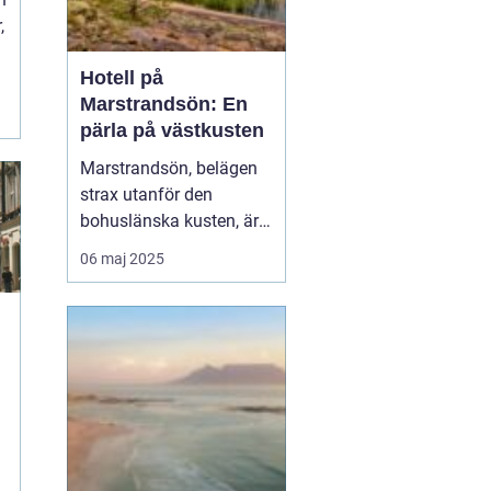
,
Hotell på
Marstrandsön: En
pärla på västkusten
Marstrandsön, belägen
strax utanför den
bohuslänska kusten, är
känd som en av Sveriges
06 maj 2025
mest charmiga och
historiska platser. Ön har
en rik historia och en
slående naturlig skönhet,
vilket gör den til...