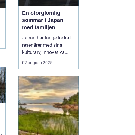
En oförglömlig
sommar i Japan
med familjen
Japan har länge lockat
resenärer med sina
kulturarv, innovativa
städer och slående
02 augusti 2025
landskap. Att planera
en
resa till Japan med barn
kan
vara en underbar ...
n