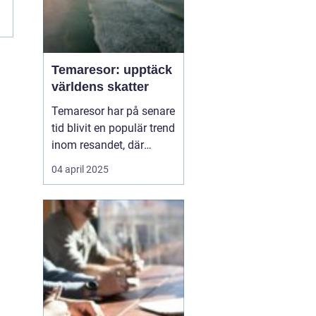
Temaresor: upptäck
världens skatter
Temaresor har på senare
tid blivit en populär trend
inom resandet, där
resenärer får möjlighet
04 april 2025
att fördjupa sig i
specifika intressen eller
passioner medan de
utforskar nya
destinationer. Oavsett
om det handlar om...