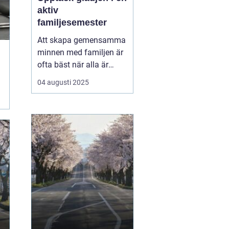
aktiv
familjesemester
Att skapa gemensamma
minnen med familjen är
ofta bäst när alla är
engagerade i aktiviteter
04 augusti 2025
som både utmanar och
underhåller.
En aktiv
familjesemester ger
mö...