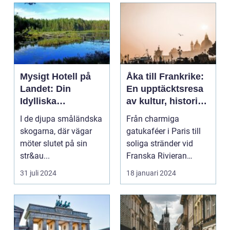
Mysigt Hotell på
Åka till Frankrike:
Landet: Din
En upptäcktsresa
Idylliska
av kultur, historia
Tillflyktsort i
och god mat
I de djupa småländska
Från charmiga
Småland
skogarna, där vägar
gatukaféer i Paris till
möter slutet på sin
soliga stränder vid
str&au...
Franska Rivieran
Frankrike erbjuder en
31 juli 2024
18 januari 2024
må...