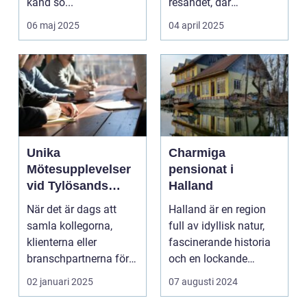
känd so...
resandet, där
resenäre...
06 maj 2025
04 april 2025
Unika
Charmiga
Mötesupplevelser
pensionat i
vid Tylösands
Halland
Stränder
När det är dags att
Halland är en region
samla kollegorna,
full av idyllisk natur,
klienterna eller
fascinerande historia
branschpartnerna för
och en lockande
en konfer...
kustlinje. F...
02 januari 2025
07 augusti 2024