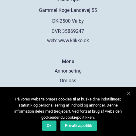
web:
www.klikko.dk
Menu
Annonsering
Om oss
Cookies
På vores website bruges cookies til at huske dine indstillinger,
Kontakta oss
statistik og personalisering af indhold og annoncer. Denne
Sitemap
information deles med tredjepart. Ved fortsat brug af websiden
godkender du cookiepolitikken.
Ok
Privatlivspolitik