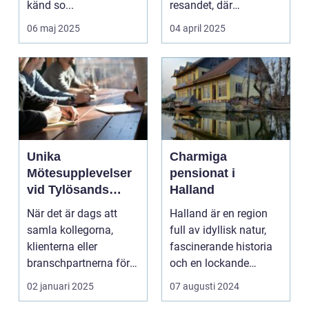
känd so...
resandet, där
resenäre...
06 maj 2025
04 april 2025
Unika
Charmiga
Mötesupplevelser
pensionat i
vid Tylösands
Halland
Stränder
När det är dags att
Halland är en region
samla kollegorna,
full av idyllisk natur,
klienterna eller
fascinerande historia
branschpartnerna för
och en lockande
en konfer...
kustlinje. F...
02 januari 2025
07 augusti 2024