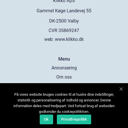
web:
www.klikko.dk
Menu
Annonsering
Om oss
Cookies
På vores website bruges cookies til at huske dine indstillinger,
Kontakta oss
statistik og personalisering af indhold og annoncer. Denne
Sitemap
information deles med tredjepart. Ved fortsat brug af websiden
godkender du cookiepolitikken.
Ok
Privatlivspolitik