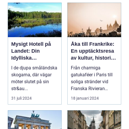
Mysigt Hotell på
Åka till Frankrike:
Landet: Din
En upptäcktsresa
Idylliska
av kultur, historia
Tillflyktsort i
och god mat
I de djupa småländska
Från charmiga
Småland
skogarna, där vägar
gatukaféer i Paris till
möter slutet på sin
soliga stränder vid
str&au...
Franska Rivieran
Frankrike erbjuder en
31 juli 2024
18 januari 2024
må...