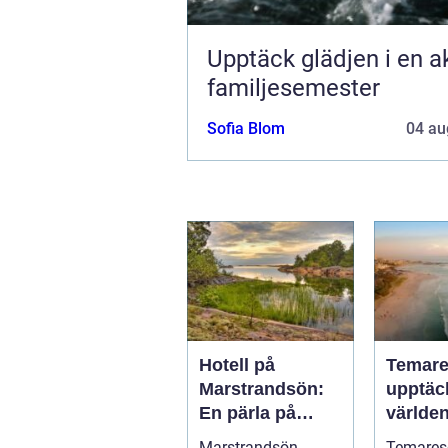
Upptäck glädjen i en a
familjesemester
Sofia Blom
04 au
Hotell på
Temare
Marstrandsön:
upptäc
En pärla på
världen
västkusten
Marstrandsön,
Temareso