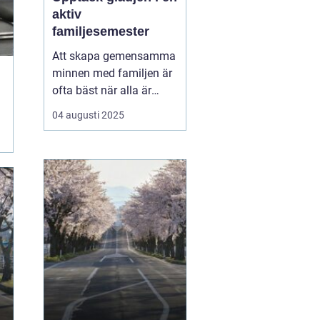
aktiv
familjesemester
Att skapa gemensamma
minnen med familjen är
ofta bäst när alla är
engagerade i aktiviteter
04 augusti 2025
som både utmanar och
underhåller.
En aktiv
familjesemester ger
mö...