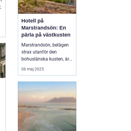
,
Hotell på
Marstrandsön: En
pärla på västkusten
Marstrandsön, belägen
strax utanför den
bohuslänska kusten, är
känd som en av Sveriges
06 maj 2025
mest charmiga och
historiska platser. Ön har
en rik historia och en
slående naturlig skönhet,
vilket gör den til...