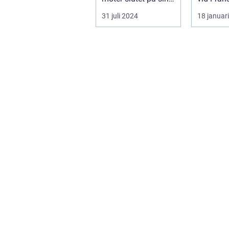
str&au...
Frankrik
31 juli 2024
18 januar
en må...