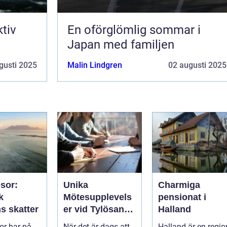
ktiv
En oförglömlig sommar i
Japan med familjen
gusti 2025
Malin Lindgren
02 augusti 2025
sor:
Unika
Charmiga
k
Mötesupplevels
pensionat i
s skatter
er vid Tylösands
Halland
Stränder
r har på
När det är dags att
Halland är en regio