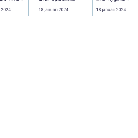
e erbjuder
mest populära
Valencia" ...
i 2024
18 januari 2024
18 januari 2024
semesterdestina...