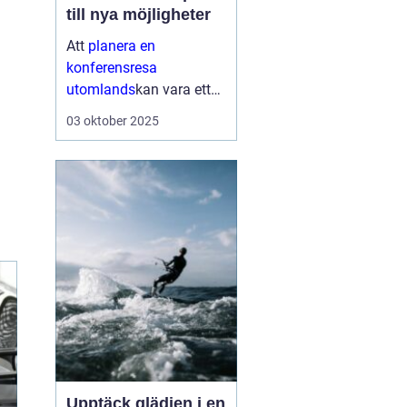
till nya möjligheter
Att
planera en
konferensresa
utomlands
kan vara ett
av de mest spännande
03 oktober 2025
stegen ett företag tar för
att stärka sin närvaro på
den globala scenen...
Upptäck glädjen i en