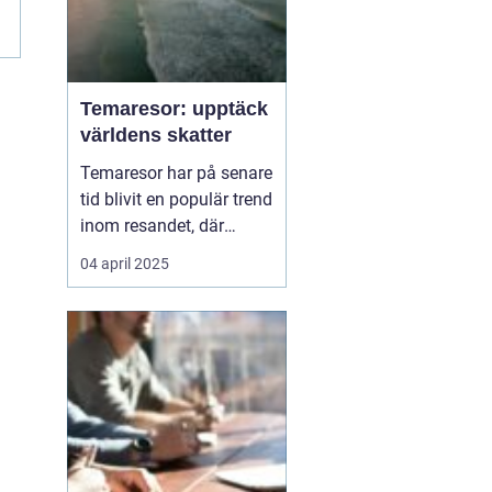
Temaresor: upptäck
världens skatter
Temaresor har på senare
tid blivit en populär trend
inom resandet, där
resenärer får möjlighet
04 april 2025
att fördjupa sig i
specifika intressen eller
passioner medan de
utforskar nya
destinationer. Oavsett
om det handlar om...