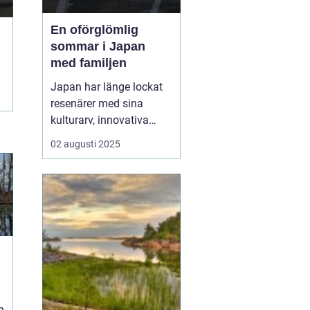
En oförglömlig
sommar i Japan
med familjen
Japan har länge lockat
resenärer med sina
kulturarv, innovativa
städer och slående
02 augusti 2025
landskap. Att planera
en
resa till Japan med barn
kan
vara en underbar ...
n