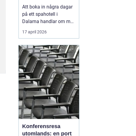
Att boka in några dagar
på ett spahotell i
Dalarna handlar om mer
än varma bad och sköna
17 april 2026
behandlingar. Många
uppskattar
kombinationen av
rofyllda miljöer, genuina
dalabyar, god mat och
tydliga årstider. Fjälluft,
sjöutsikt och brasvärme
skapar tillsa...
Konferensresa
utomlands: en port