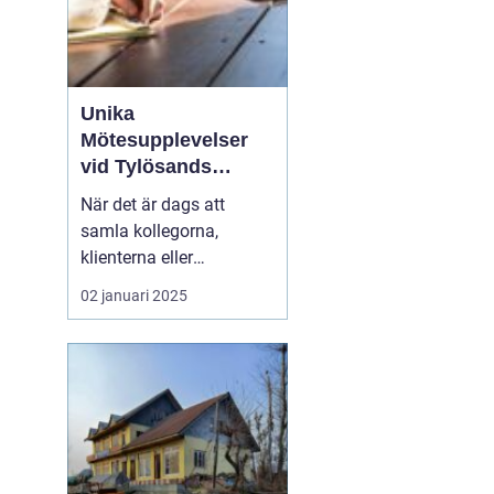
Unika
Mötesupplevelser
vid Tylösands
Stränder
När det är dags att
samla kollegorna,
klienterna eller
branschpartnerna för en
02 januari 2025
konferens är valet av
plats avgörande. En
inspirerande miljö kan
öka kreativiteten, stärka
relationer och bidra till
framgång...