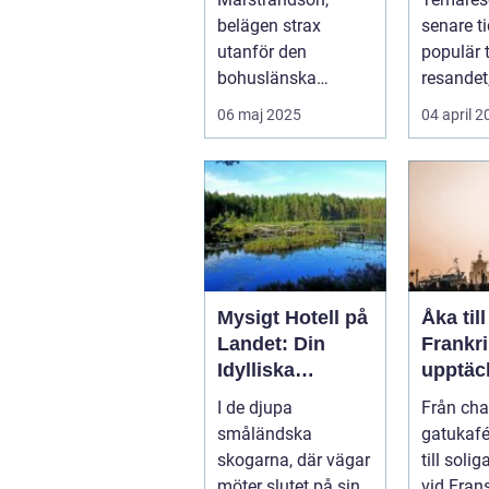
belägen strax
senare ti
utanför den
populär 
bohuslänska
resandet
kusten, är känd so...
resenäre.
06 maj 2025
04 april 
Mysigt Hotell på
Åka till
Landet: Din
Frankri
Idylliska
upptäc
Tillflyktsort i
av kult
I de djupa
Från ch
Småland
histori
småländska
gatukafée
mat
skogarna, där vägar
till soli
möter slutet på sin
vid Fran