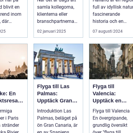
d blivit en
samla kollegorna,
full av idyllisk natur
trend inom
klienterna eller
fascinerande
, där
branschpartnerna
historia och en
..
för en konfer...
lockande kustlinje.
2025
02 januari 2025
07 augusti 2024
F...
Flyga till Las
Flyga till
ke: En
Palmas:
Valencia:
ktsresa
Upptäck Gran
Upptäck en
ur,
Canarias pärla
pärla i Spanien
armiga
Introduktion Las
Flyga till Valencia
a och god
r i Paris
Palmas, beläget på
En övergripande,
ga stränder
ön Gran Canaria, är
grundlig översikt
ska Rivieran
en av Spaniens
över "flyga till