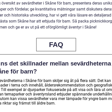
 översikt av sevärdheter i Skåne för barn, presentera deras unik
per och fördelar, ge kvantitativa mätningar samt diskutera dera
er och historiska utveckling, har vi gett våra läsare en detaljerad
 bästa som Skåne har att erbjuda för barn. Så packa picknickkorg
nen och ge er av ut på ett oförglömligt äventyr i Skåne!
FAQ
ns det skillnader mellan sevärdheterna 
åne för barn?
evärdheterna i Skåne för barn skiljer sig åt på flera sätt. Det kan
lnader i tema och innehåll, åldersrekommendation och geografisk
 Till exempel är djurparker fokuserade på att visa och lära ut om 
n temaparker och äventyrsland erbjuder spännande underhålln
utom kan vissa sevärdheter vara mer lämpade för yngre barn 
 riktar sig främst till äldre barn.