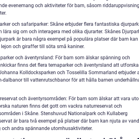
de evenemang och aktiviteter för barn, såsom riddaruppvisnin
ter.
arker och safariparker: Skåne erbjuder flera fantastiska djurpark
n lära sig om och interagera med olika djurarter. Skånes Djurpar
jurpark är bara några exempel på populära platser där barn ka
n lejon och giraffer till söta små kaniner.
parker och äventyrsland: För barn som älskar spänning och
nkickar finns det flera temaparker och äventyrsland att utforska
Johanna Kolldocksparken och Tosselilla Sommarland erbjuder al
-dalbanor till vattenrutschbanor för att hålla barnen underhålln
rreservat och äventyrsområden: För barn som älskar att vara u
orska naturen finns det gott om vackra naturreservat och
sområden i Skåne. Stenshuvud Nationalpark och Kullaberg
servat är bara två exempel på platser där barn kan njuta av vand
ng och andra spännande utomhusaktiviteter.