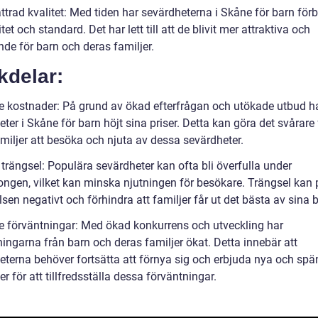
ttrad kvalitet: Med tiden har sevärdheterna i Skåne för barn förb
itet och standard. Det har lett till att de blivit mer attraktiva och
de för barn och deras familjer.
kdelar:
e kostnader: På grund av ökad efterfrågan och utökade utbud ha
ter i Skåne för barn höjt sina priser. Detta kan göra det svårare 
miljer att besöka och njuta av dessa sevärdheter.
trängsel: Populära sevärdheter kan ofta bli överfulla under
ngen, vilket kan minska njutningen för besökare. Trängsel kan
sen negativt och förhindra att familjer får ut det bästa av sina 
e förväntningar: Med ökad konkurrens och utveckling har
ingarna från barn och deras familjer ökat. Detta innebär att
eterna behöver fortsätta att förnya sig och erbjuda nya och sp
ter för att tillfredsställa dessa förväntningar.