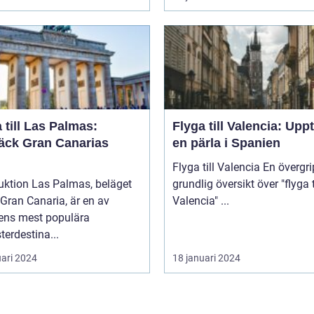
 till Las Palmas:
Flyga till Valencia: Upp
äck Gran Canarias
en pärla i Spanien
Flyga till Valencia En övergripande,
uktion Las Palmas, beläget
grundlig översikt över "flyga t
Gran Canaria, är en av
Valencia" ...
ens mest populära
erdestina...
uari 2024
18 januari 2024