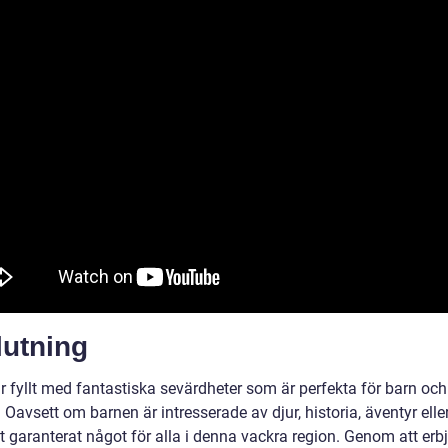
lutning
r fyllt med fantastiska sevärdheter som är perfekta för barn och
. Oavsett om barnen är intresserade av djur, historia, äventyr eller
t garanterat något för alla i denna vackra region. Genom att erb