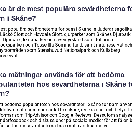
ka är de mest populära sevärdheterna f
rn i Skåne?
est populära sevärdheterna för barn i Skåne inkluderar sagolika 
Läckö Slott och Hovdala Slott, djurparker som Skånes Djurpark
d Djurpark, temaparker och äventyrsland som Johanna
docksparken och Tosselilla Sommarland, samt naturreservat oc
tyrsområden som Stenshuvud Nationalpark och Kullaberg
rreservat.
lka mätningar används för att bedöma
pulariteten hos sevärdheterna i Skåne f
rn?
att bedöma populariteten hos sevärdheter i Skåne för barn anvä
titativa mätningar som antal besökare, recensioner och betyg fr
tformar som TripAdvisor och Google Reviews. Dessutom analys
ndarfeedback och diskussioner på sociala medier för att få en b
tåelse för hur sevärdheterna tas emot av allmänheten.