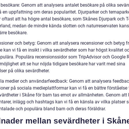
l besökare: Genom att analysera antalet besökare på olika sevär
få en uppfattning om deras popularitet. Djurparker och temapark
r oftast att ha högre antal besökare, som Skånes Djurpark och To
and, medan de mindre kända slotten och naturreservaten kan
ärre besökare.
nsioner och betyg: Genom att analysera recensioner och betyg f
 kan vi få en insikt i vilka sevärdheter som har högst kvalitet o
pulära. Populära recensionssidor som TripAdvisor och Google 
möjlighet att se hur nöjda tidigare besökare har varit med sina
ser på olika sevärdheter.
ala medier och användarfeedback: Genom att analysera feedba
oner på sociala medieplattformar kan vi få en bättre förståelse 
evärdheter i Skåne för barn tas emot av allmänheten. Genom att 
arer, inlägg och hashtags kan vi få en känsla av vilka platser 
talade och populära bland barn och deras föräldrar.
lnader mellan sevärdheter i Skåne