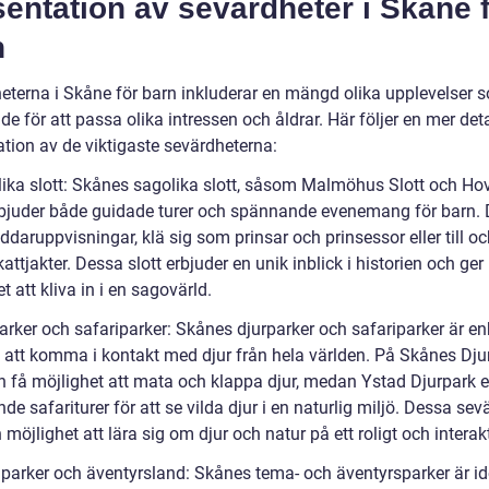
entation av sevärdheter i Skåne 
n
eterna i Skåne för barn inkluderar en mängd olika upplevelser 
e för att passa olika intressen och åldrar. Här följer en mer det
ation av de viktigaste sevärdheterna:
lika slott: Skånes sagolika slott, såsom Malmöhus Slott och Ho
erbjuder både guidade turer och spännande evenemang för barn.
riddaruppvisningar, klä sig som prinsar och prinsessor eller till 
attjakter. Dessa slott erbjuder en unik inblick i historien och ger
t att kliva in i en sagovärld.
arker och safariparker: Skånes djurparker och safariparker är en
n att komma i kontakt med djur från hela världen. På Skånes Dju
n få möjlighet att mata och klappa djur, medan Ystad Djurpark e
e safariturer för att se vilda djur i en naturlig miljö. Dessa sev
 möjlighet att lära sig om djur och natur på ett roligt och interakt
parker och äventyrsland: Skånes tema- och äventyrsparker är id