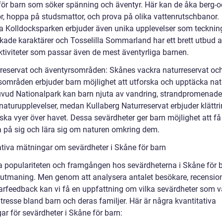
 för barn som söker spänning och äventyr. Här kan de åka berg-o
r, hoppa på studsmattor, och prova på olika vattenrutschbanor.
 Kolldocksparken erbjuder även unika upplevelser som teckni
skade karaktärer och Tosselilla Sommarland har ett brett utbud 
ktiviteter som passar även de mest äventyrliga barnen.
rreservat och äventyrsområden: Skånes vackra naturreservat oc
sområden erbjuder barn möjlighet att utforska och upptäcka natu
vud Nationalpark kan barn njuta av vandring, strandpromenade
 naturupplevelser, medan Kullaberg Naturreservat erbjuder klättr
ska vyer över havet. Dessa sevärdheter ger barn möjlighet att få 
ra på sig och lära sig om naturen omkring dem.
ativa mätningar om sevärdheter i Skåne för barn
a populariteten och framgången hos sevärdheterna i Skåne för 
 utmaning. Men genom att analysera antalet besökare, recensio
rfeedback kan vi få en uppfattning om vilka sevärdheter som v
ntresse bland barn och deras familjer. Här är några kvantitativa
ar för sevärdheter i Skåne för barn: