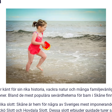
n
 känt för sin rika historia, vackra natur och många familjevänli
ioner. Bland de mest populära sevärdheterna för barn i Skåne fin
lika slott: Skåne är hem för några av Sveriges mest imponerande
kö Slott och Hovdala Slott. Dessa slott erbjuder guidade turer 