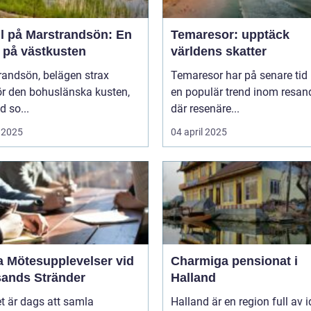
ll på Marstrandsön: En
Temaresor: upptäck
a på västkusten
världens skatter
randsön, belägen strax
Temaresor har på senare tid b
ör den bohuslänska kusten,
en populär trend inom resand
d so...
där resenäre...
 2025
04 april 2025
a Mötesupplevelser vid
Charmiga pensionat i
sands Stränder
Halland
t är dags att samla
Halland är en region full av i