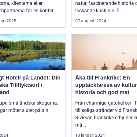
orna, klienterna eller
natur, fascinerande historia 
hpartnerna för en konfer...
lockande kustlinje. F...
uari 2025
07 augusti 2024
t Hotell på Landet: Din
Åka till Frankrike: En
ska Tillflyktsort i
upptäcktsresa av kultur
and
historia och god mat
djupa småländska skogarna,
Från charmiga gatukaféer i 
gar möter slutet på sin
till soliga stränder vid Frans
...
Rivieran Frankrike erbjuder en
må...
 2024
18 januari 2024