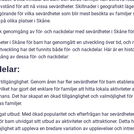
vstånd för att nå vissa sevärdheter. Skillnader i geografiskt läg
görande för vilka sevärdheter som blir mest besökta av familjer
på olika platser i Skåne.
sk genomgång av för- och nackdelar med sevärdheter i Skåne för
eter i Skåne för barn har genomgått en utveckling över tid, och
veckling har det funnits både för- och nackdelar. Här är en hist
ng av dessa för- och nackdelar:
elar:
tillgänglighet: Genom åren har fler sevärdheter för barn etablera
ilket har gjort det enklare för familjer att hitta lokala aktiviteter 
mans. Det har skapat en ökad tillgänglighet och valmöjlighet för
s familjer.
dgat utbud: Med ökad popularitet och efterfrågan har sevärdheter
r barn utvidgat sitt utbud av aktiviteter och attraktioner. Detta h
lighet att uppleva en bredare variation av upplevelser och intre