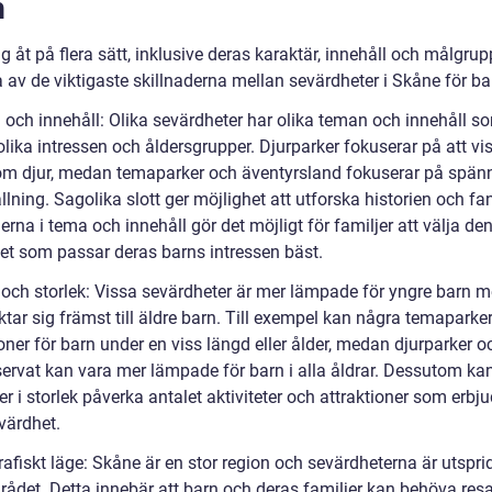
n
sig åt på flera sätt, inklusive deras karaktär, innehåll och målgrup
 av de viktigaste skillnaderna mellan sevärdheter i Skåne för ba
 och innehåll: Olika sevärdheter har olika teman och innehåll s
lika intressen och åldersgrupper. Djurparker fokuserar på att vi
 om djur, medan temaparker och äventyrsland fokuserar på spän
lning. Sagolika slott ger möjlighet att utforska historien och fa
erna i tema och innehåll gör det möjligt för familjer att välja de
et som passar deras barns intressen bäst.
r och storlek: Vissa sevärdheter är mer lämpade för yngre barn 
ktar sig främst till äldre barn. Till exempel kan några temaparke
ioner för barn under en viss längd eller ålder, medan djurparker o
servat kan vara mer lämpade för barn i alla åldrar. Dessutom ka
er i storlek påverka antalet aktiviteter och attraktioner som erbj
värdhet.
afiskt läge: Skåne är en stor region och sevärdheterna är utspri
rådet. Detta innebär att barn och deras familjer kan behöva res