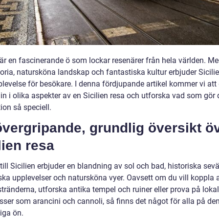
 är en fascinerande ö som lockar resenärer från hela världen. Me
toria, natursköna landskap och fantastiska kultur erbjuder Sicili
plevelse för besökare. I denna fördjupande artikel kommer vi att
in i olika aspekter av en Sicilien resa och utforska vad som gör
ion så speciell.
vergripande, grundlig översikt ö
lien resa
till Sicilien erbjuder en blandning av sol och bad, historiska sevä
iska upplevelser och natursköna vyer. Oavsett om du vill koppla 
tränderna, utforska antika tempel och ruiner eller prova på loka
sser som arancini och cannoli, så finns det något för alla på de
iga ön.