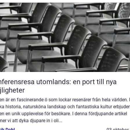
ferensresa utomlands: en port till nya
ligheter
ien är en fascinerande ö som lockar resenärer från hela världen.
ika historia, natursköna landskap och fantastiska kultur erbjuder
ien en unik upplevelse för besökare. I denna fördjupande artikel
r vi att dyka djupare in i oli...
rik Dahl
03 oktober