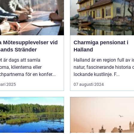
a Mötesupplevelser vid
Charmiga pensionat i
sands Stränder
Halland
t är dags att samla
Halland är en region full av i
orna, klienterna eller
natur, fascinerande historia 
hpartnerna för en konfer...
lockande kustlinje. F...
uari 2025
07 augusti 2024