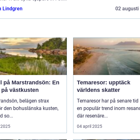
n Lindgren
02 augusti
ll på Marstrandsön: En
Temaresor: upptäck
a på västkusten
världens skatter
randsön, belägen strax
Temaresor har på senare tid b
ör den bohuslänska kusten,
en populär trend inom resand
d so...
där resenäre...
 2025
04 april 2025