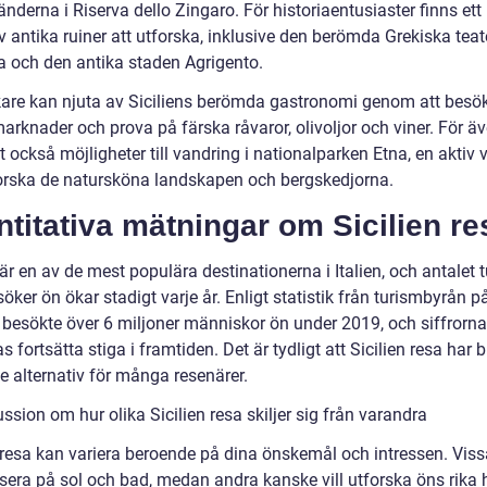
nderna i Riserva dello Zingaro. För historiaentusiaster finns ett 
 antika ruiner att utforska, inklusive den berömda Grekiska teat
a och den antika staden Agrigento.
are kan njuta av Siciliens berömda gastronomi genom att besö
arknader och prova på färska råvaror, olivoljor och viner. För ä
t också möjligheter till vandring i nationalparken Etna, en aktiv 
orska de natursköna landskapen och bergskedjorna.
titativa mätningar om Sicilien re
 är en av de mest populära destinationerna i Italien, och antalet t
ker ön ökar stadigt varje år. Enligt statistik från turismbyrån p
, besökte över 6 miljoner människor ön under 2019, och siffrorna
s fortsätta stiga i framtiden. Det är tydligt att Sicilien resa har bl
e alternativ för många resenärer.
ssion om hur olika Sicilien resa skiljer sig från varandra
 resa kan variera beroende på dina önskemål och intressen. Vissa
sera på sol och bad, medan andra kanske vill utforska öns rika h