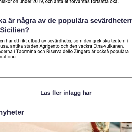
iskor ön under 2019, och antalet förväntas fortsätta öka.
lka är några av de populära sevärdheter
Sicilien?
ien har ett rikt utbud av sevärdheter, som den grekiska teatern i
cusa, antika staden Agrigento och den vackra Etna-vulkanen.
nderna i Taormina och Riserva dello Zingaro är också populära
nationer.
Läs fler inlägg här
 nyheter