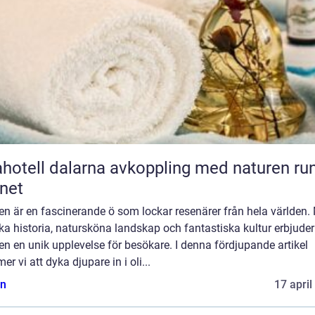
l dalarna avkoppling med naturen runt
net
ien är en fascinerande ö som lockar resenärer från hela världen.
ika historia, natursköna landskap och fantastiska kultur erbjuder
ien en unik upplevelse för besökare. I denna fördjupande artikel
r vi att dyka djupare in i oli...
n
17 april