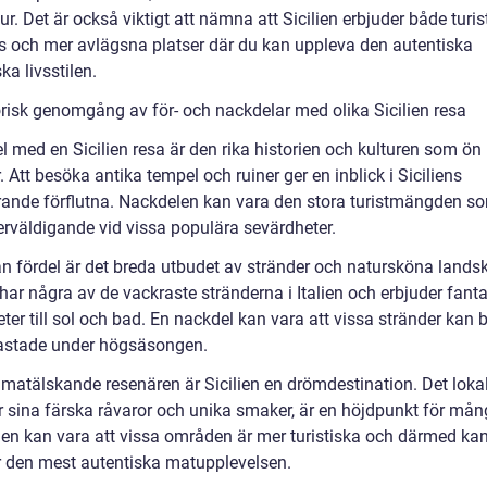
ur. Det är också viktigt att nämna att Sicilien erbjuder både turis
s och mer avlägsna platser där du kan uppleva den autentiska
ska livsstilen.
orisk genomgång av för- och nackdelar med olika Sicilien resa
l med en Sicilien resa är den rika historien och kulturen som ön
. Att besöka antika tempel och ruiner ger en inblick i Siciliens
rande förflutna. Nackdelen kan vara den stora turistmängden s
erväldigande vid vissa populära sevärdheter.
n fördel är det breda utbudet av stränder och natursköna lands
 har några av de vackraste stränderna i Italien och erbjuder fant
ter till sol och bad. En nackdel kan vara att vissa stränder kan b
astade under högsäsongen.
 matälskande resenären är Sicilien en drömdestination. Det lokal
r sina färska råvaror och unika smaker, är en höjdpunkt för mån
en kan vara att vissa områden är mer turistiska och därmed kan
r den mest autentiska matupplevelsen.