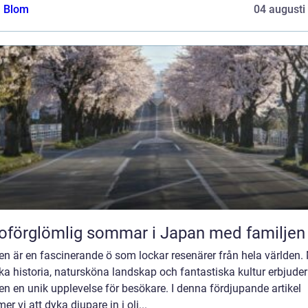
a Blom
04 augusti
oförglömlig sommar i Japan med familjen
ien är en fascinerande ö som lockar resenärer från hela världen.
ika historia, natursköna landskap och fantastiska kultur erbjuder
ien en unik upplevelse för besökare. I denna fördjupande artikel
r vi att dyka djupare in i oli...