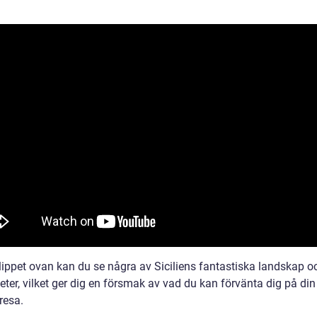
klippet ovan kan du se några av Siciliens fantastiska landskap o
eter, vilket ger dig en försmak av vad du kan förvänta dig på di
 resa.