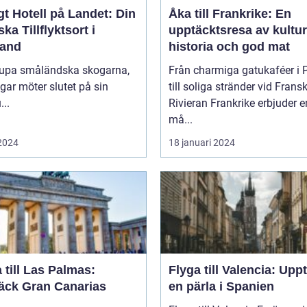
t Hotell på Landet: Din
Åka till Frankrike: En
ska Tillflyktsort i
upptäcktsresa av kultur
and
historia och god mat
djupa småländska skogarna,
Från charmiga gatukaféer i 
gar möter slutet på sin
till soliga stränder vid Frans
...
Rivieran Frankrike erbjuder en
må...
 2024
18 januari 2024
 till Las Palmas:
Flyga till Valencia: Upp
äck Gran Canarias
en pärla i Spanien