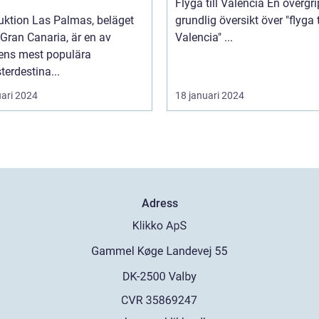
Flyga till Valencia En övergripande,
uktion Las Palmas, beläget
grundlig översikt över "flyga t
Gran Canaria, är en av
Valencia" ...
ens mest populära
erdestina...
uari 2024
18 januari 2024
Adress