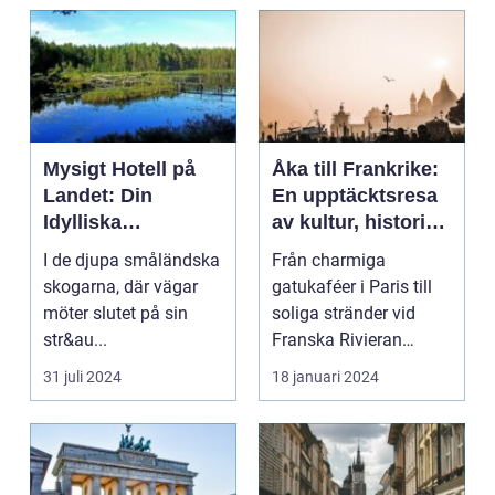
Mysigt Hotell på
Åka till Frankrike:
Landet: Din
En upptäcktsresa
Idylliska
av kultur, historia
Tillflyktsort i
och god mat
I de djupa småländska
Från charmiga
Småland
skogarna, där vägar
gatukaféer i Paris till
möter slutet på sin
soliga stränder vid
str&au...
Franska Rivieran
Frankrike erbjuder en
31 juli 2024
18 januari 2024
må...