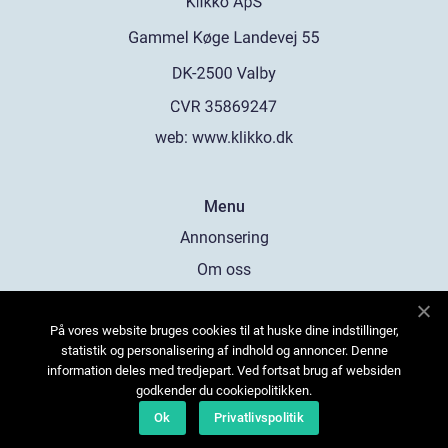
web:
www.klikko.dk
Menu
Annonsering
Om oss
Cookies
På vores website bruges cookies til at huske dine indstillinger,
Kontakta oss
statistik og personalisering af indhold og annoncer. Denne
Sitemap
information deles med tredjepart. Ved fortsat brug af websiden
godkender du cookiepolitikken.
Ok
Privatlivspolitik