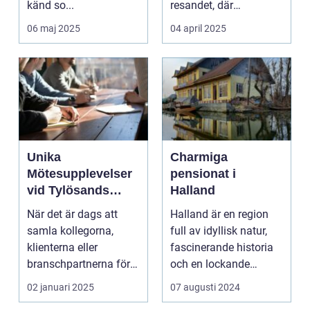
känd so...
resandet, där
resenäre...
06 maj 2025
04 april 2025
Unika
Charmiga
Mötesupplevelser
pensionat i
vid Tylösands
Halland
Stränder
När det är dags att
Halland är en region
samla kollegorna,
full av idyllisk natur,
klienterna eller
fascinerande historia
branschpartnerna för
och en lockande
en konfer...
kustlinje. F...
02 januari 2025
07 augusti 2024